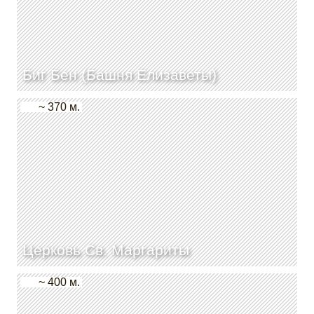
Биг Бен (Башня Елизаветы)
~ 370 м.
Церковь Св. Маргариты
~ 400 м.