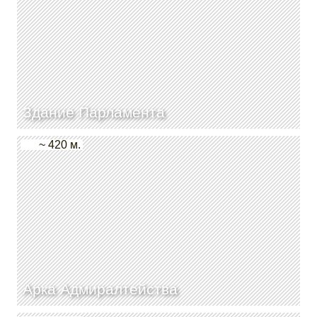
Здание Парламента
~ 420 м.
Арка Адмиралтейства