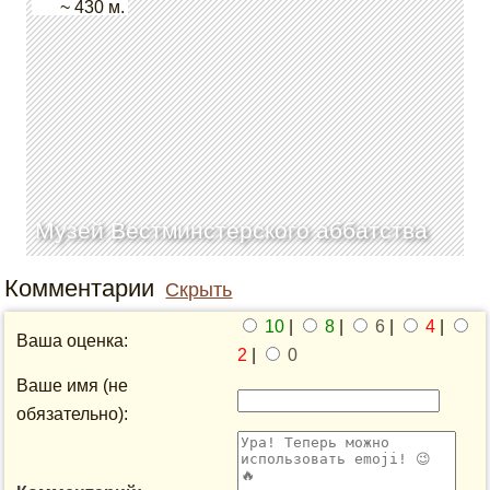
~ 430 м.
Музей Вестминстерского аббатства
Комментарии
Скрыть
10
|
8
|
6
|
4
|
Ваша оценка:
2
|
0
Ваше имя (не
обязательно):