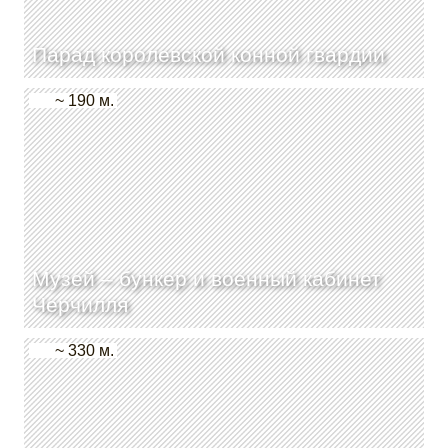
Парад королевской конной гвардии
~ 190 м.
Музей – бункер и военный кабинет
Черчилля
~ 330 м.