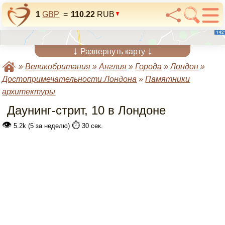
1
GBP
=
110.22
RUB
↓
↓
Развернуть карту
»
Великобритания
»
Англия
»
Города
»
Лондон
»
Достопримечательности Лондона
»
Памятники
архитектуры
Даунинг-стрит, 10 в Лондоне
👁
⏱️
5.2k (5 за неделю)
30 сек.