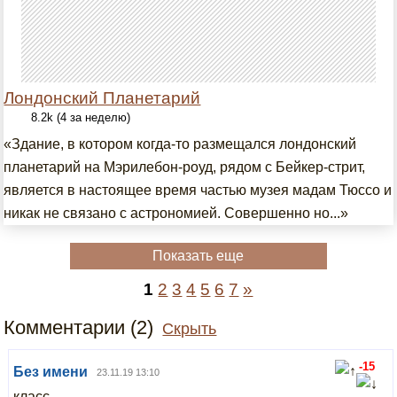
Лондонский Планетарий
8.2k (4 за неделю)
«Здание, в котором когда-то размещался лондонский
планетарий на Мэрилебон-роуд, рядом с Бейкер-стрит,
является в настоящее время частью музея мадам Тюссо и
никак не связано с астрономией. Совершенно но...»
Показать еще
1
2
3
4
5
6
7
»
Комментарии (2)
Скрыть
-15
Без имени
23.11.19 13:10
класс