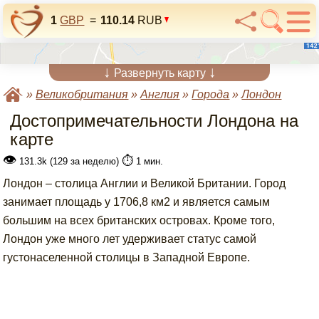
1
GBP
=
110.14
RUB
↓
↓
Развернуть карту
»
Великобритания
»
Англия
»
Города
»
Лондон
Достопримечательности Лондона на
карте
👁
⏱️
131.3k (129 за неделю)
1 мин.
Лондон – столица Англии и Великой Британии. Город
занимает площадь у 1706,8 км2 и является самым
большим на всех британских островах. Кроме того,
Лондон уже много лет удерживает статус самой
густонаселенной столицы в Западной Европе.