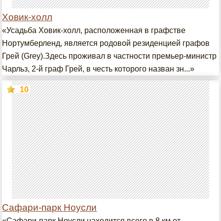
Ховик-холл
«Усадьба Ховик-холл, расположенная в графстве
Нортумберленд, является родовой резиденцией графов
Грей (Grey).Здесь проживал в частности премьер-министр
Чарльз, 2-й граф Грей, в честь которого назван зн...»
10
Сафари-парк Ноусли
«Сафари-парк Ноусли находится всего в 8 км от