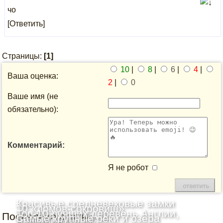
чо
[Ответить]
Страницы:
[1]
10
|
8
|
6
|
4
|
Ваша оценка:
2
|
0
Ваше имя (не
обязательно):
Комментарий:
Я не робот
Красивые средневековые замки
10 «домов-сокровищ»
Топ-10 лучших деревень Англии,
Последние статьи
Шотландии: Топ-10
Самые крупные реки и озёра
Великобритании