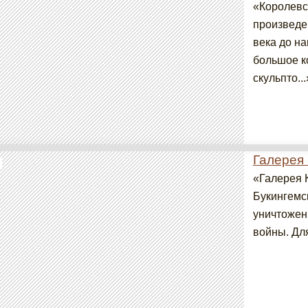
«Королевс
произведе
века до н
большое к
скульпто...
Галерея
«Галерея 
Букингемс
уничтожен
войны. Для