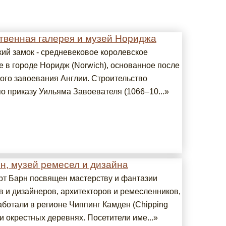
твенная галерея и музей Нориджа
ий замок - средневековое королевское
е в городе Норидж (Norwich), основанное после
ого завоевания Англии. Строительство
о приказу Уильяма Завоевателя (1066–10...»
н, музей ремесел и дизайна
рт Барн посвящен мастерству и фантазии
в и дизайнеров, архитекторов и ремесленников,
аботали в регионе Чиппинг Камден (Chipping
и окрестных деревнях. Посетители име...»