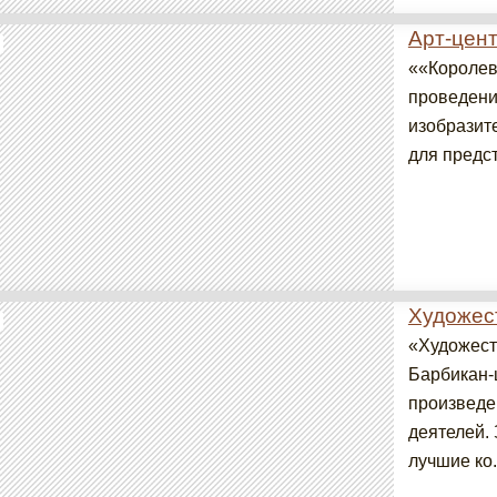
Арт-цент
««Королевс
проведени
изобразит
для предст
Художес
«Художест
Барбикан-
произведе
деятелей.
лучшие ко.