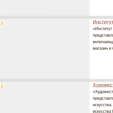
Институ
.5
«Институт
представл
включающи
магазин и 
Художес
.5
«Художест
представл
искусства
искусства 