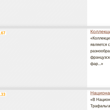
Коллекц
.67
«Коллекци
является 
разнообра
французско
фар...»
Национа
.33
«В Национ
Трафальга