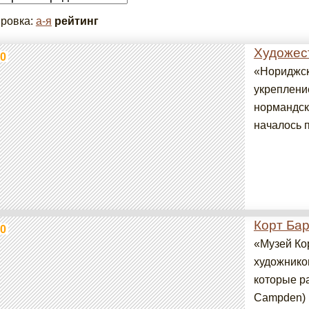
ровка:
а-я
рейтинг
Художес
0
«Нориджск
укреплени
нормандск
началось п
Корт Бар
0
«Музей Ко
художнико
которые р
Campden) 