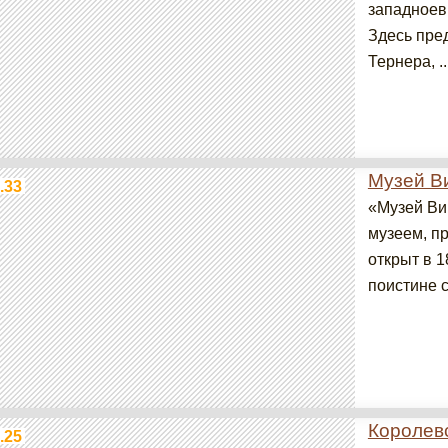
западноев
Здесь пре
Тернера, ..
Музей В
.33
«Музей Ви
музеем, п
открыт в 1
поистине 
Королев
.25