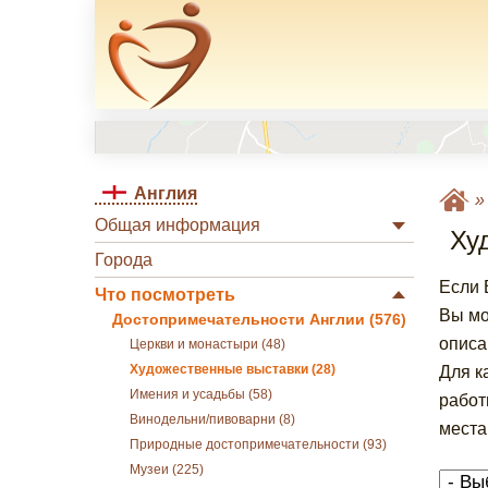
Англия
Общая информация
Ху
Города
Если 
Что посмотреть
Вы мо
Достопримечательности Англии (576)
описа
Церкви и монастыри (48)
Художественные выставки (28)
Для к
Имения и усадьбы (58)
работ
Винодельни/пивоварни (8)
места
Природные достопримечательности (93)
Музеи (225)