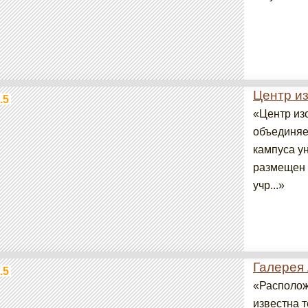
Центр и
.5
«Центр из
объединяе
кампуса у
размещен 
учр...»
Галерея 
.5
«Располож
известна 