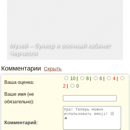
Музей – бункер и военный кабинет
Черчилля
Комментарии
Скрыть
10
|
8
|
6
|
4
|
Ваша оценка:
2
|
0
Ваше имя (не
обязательно):
Комментарий: