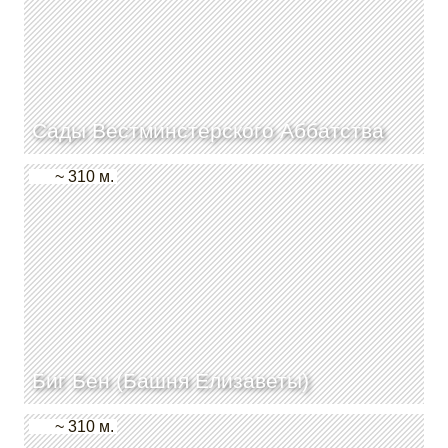
Сады Вестминстерского Аббатства
~ 310 м.
Биг Бен (Башня Елизаветы)
~ 310 м.