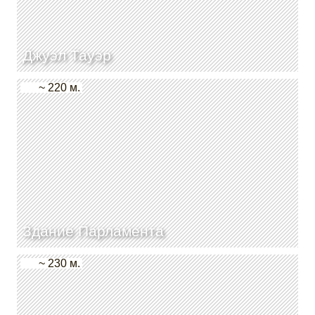
Джуэл Тауэр
~ 220 м.
Здание Парламента
~ 230 м.