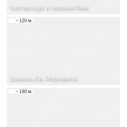
Чаптер-хаус и часовня Пикс
~ 120 м.
Церковь Св. Маргариты
~ 180 м.