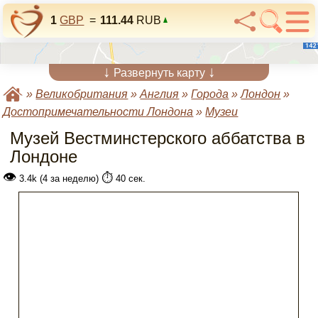
1
GBP
=
111.44
RUB
↓
↓
Развернуть карту
»
Великобритания
»
Англия
»
Города
»
Лондон
»
Достопримечательности Лондона
»
Музеи
Музей Вестминстерского аббатства в
Лондоне
👁
⏱️
3.4k (4 за неделю)
40 сек.