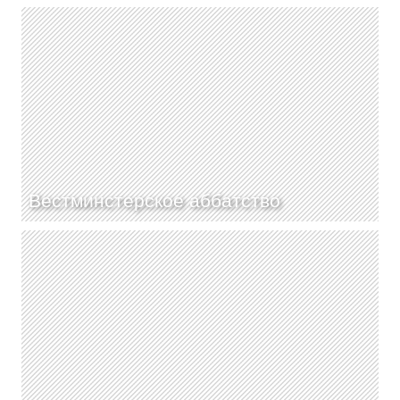
Вестминстерское аббатство