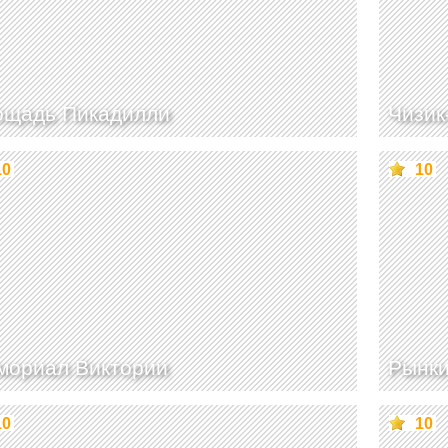
ощадь Пикадилли
Чизик
10
10
мориал Виктории
Рынки
10
10