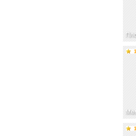
Пл
Ме