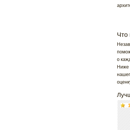
архит
Что 
Незав
помож
о каж
Ниже 
нашег
оценк
Луч