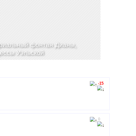
иальный фонтан Дианы,
ессы Уэльской
-15
0