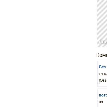
Лон
Комм
Без
клас
[Отв
пот
чо