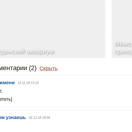
Мемор
донский аквариум
принц
ентарии (2)
Скрыть
 имени
23.11.19 13:10
с
етить]
ом узнаешь
02.12.18 18:58