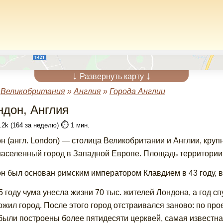
↓
↓
Развернуть карту
»
Великобритания
»
Англия
»
Города Англии
ндон, Англия
⏱️
.2k (164 за неделю)
1 мин.
н (англ. London) — столица Великобритании и Англии, кру
населенный город в Западной Европе. Площадь территории,
н был основан римским императором Клавдием в 43 году, в
5 году чума унесла жизни 70 тыс. жителей Лондона, а год с
ожил город. После этого город отстраивался заново: по пр
были построены более пятидесяти церквей, самая известная