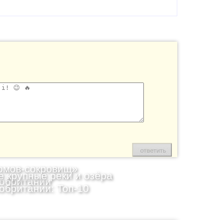
омов-сокровищ»
 крупные реки и озёра
обритании
обритании: Топ-10