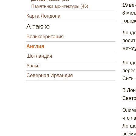
19 ве
Памятники архитектуры (46)
8 мил
Карта Лондона
город
А также
Лондо
Великобритания
полит
Англия
между
Шотландия
Лондо
Уэльс
перес
Северная Ирландия
Сити 
В Лон
Свято
Олимп
что я
Лондо
всеми