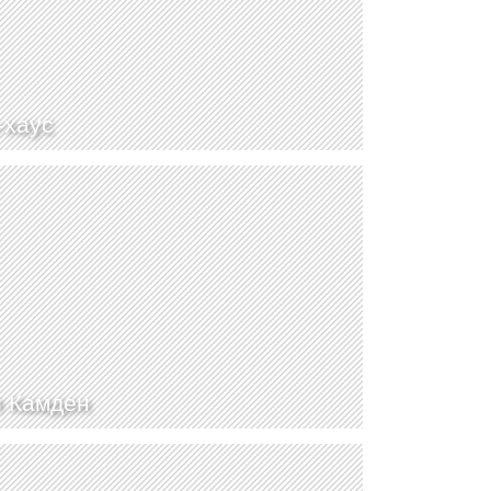
-хаус
 Камден