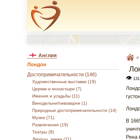
Англия
Лондон
Ло
Достопримечательности (146)
👁
131
Художественные выставки (19)
Лондо
Церкви и монастыри (7)
Имения и усадьбы (11)
густо
Винодельни/пивоварни (1)
Лондо
Природные достопримечательности (14)
Музеи (71)
В 166
Развлечения (19)
уничт
Театры (8)
Рена 
Дворцы, замки (11)