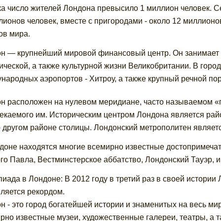
ка число жителей Лондона превысило 1 миллион человек. С
лионов человек, вместе с пригородами - около 12 миллионо
ов мира.
н — крупнейший мировой финансовый центр. Он занимает 
ической, а также культурной жизни Великобритании. В горо
народных аэропортов - Хитроу, а также крупный речной пор
н расположен на нулевом меридиане, часто называемом «г
екаемого им. Историческим центром Лондона является райо
- другом районе столицы. Лондонский метрополитен являет
доне находятся многие всемирно известные достопримечат
го Павла, Вестминстерское аббатство, Лондонский Тауэр, и
иада в Лондоне: В 2012 году в третий раз в своей истори
вляется рекордом.
н - это город богатейшей истории и знаменитых на весь ми
рно известные музеи, художественные галереи, театры, а 