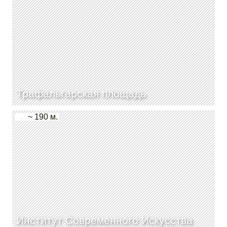
Трафальгарская площадь
~ 190 м.
Институт Современного Искусства