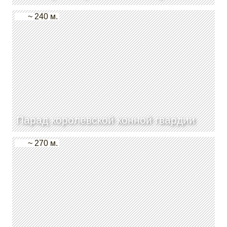
~ 240 м.
Парад королевской конной гвардии
~ 270 м.