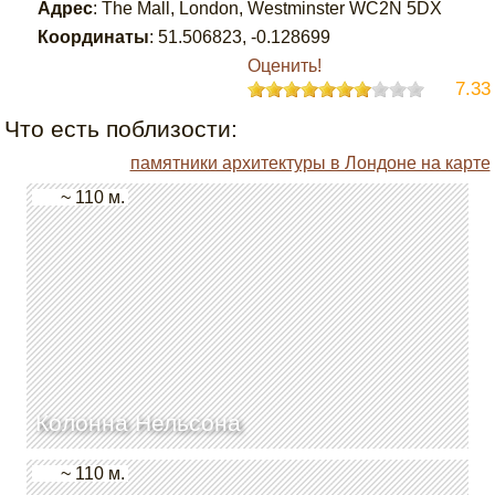
Адрес
:
The Mall, London, Westminster WC2N 5DX
Координаты
:
51.506823
,
-0.128699
Оценить!
7.33
Что есть поблизости:
памятники архитектуры в Лондоне на карте
~ 110 м.
Колонна Нельсона
~ 110 м.