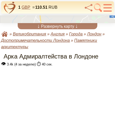
1
GBP
=
110.51
RUB
↓
↓
Развернуть карту
»
Великобритания
»
Англия
»
Города
»
Лондон
»
Достопримечательности Лондона
»
Памятники
архитектуры
Арка Адмиралтейства в Лондоне
👁
⏱️
3.4k (4 за неделю)
40 сек.