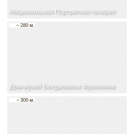
Национальная Портретная галерея
~ 280 м.
Дом-музей Бенджамина Франклина
~ 300 м.