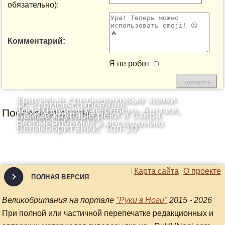
обязательно):
Комментарий:
Я не робот
Красивые средневековые замки
10 «домов-сокровищ»
Топ-10 лучших деревень Англии,
Последние статьи
Шотландии: Топ-10
Самые крупные реки и озёра
Великобритании
рекомендуемых к посещению
Великобритании: Топ-10
Карта сайта
О проекте
ПОЛНАЯ ВЕРСИЯ
Великобритания на портале
"Руки в Ноги"
2015 - 2026
При полной или частичной перепечатке редакционных и