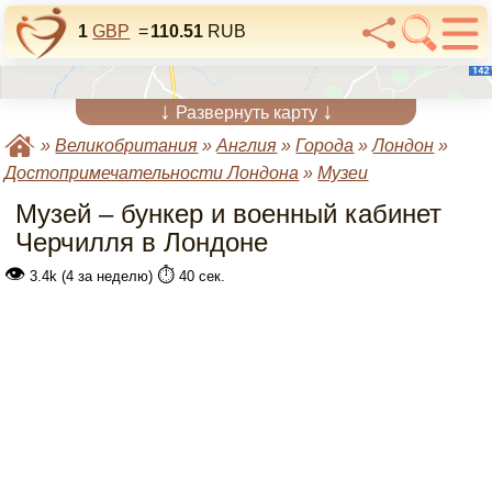
1
GBP
=
110.51
RUB
↓
↓
Развернуть карту
»
Великобритания
»
Англия
»
Города
»
Лондон
»
Достопримечательности Лондона
»
Музеи
Музей – бункер и военный кабинет
Черчилля в Лондоне
👁
⏱️
3.4k (4 за неделю)
40 сек.