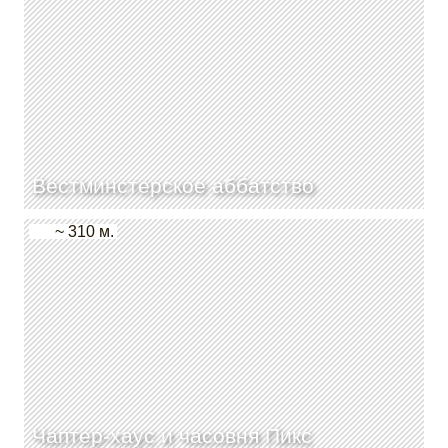
Вестминстерское аббатство
~ 310 м.
Чаптер-хаус и часовня Пикс