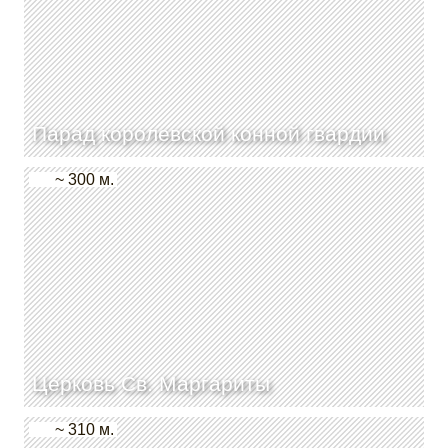
Парад королевской конной гвардии
~ 300 м.
Церковь Св. Маргариты
~ 310 м.