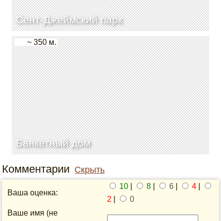
Сент-Джеймский парк
~ 350 м.
Банкетный дом
Комментарии
Скрыть
10
|
8
|
6
|
4
|
Ваша оценка:
2
|
0
Ваше имя (не