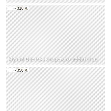
~ 310 м.
Музей Вестминстерского аббатства
~ 350 м.