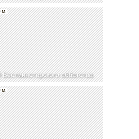
 м.
 Вестминстерского аббатства
 м.