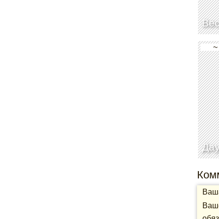
Вес
~
Дау
Ком
Ваша
Ваше
обяз