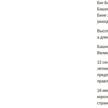
Биг-Б
Башня
Бене 
(иног
Высот
а дли
Башня
Велик
12 се
летне
предл
правл
16 ию
корол
стран