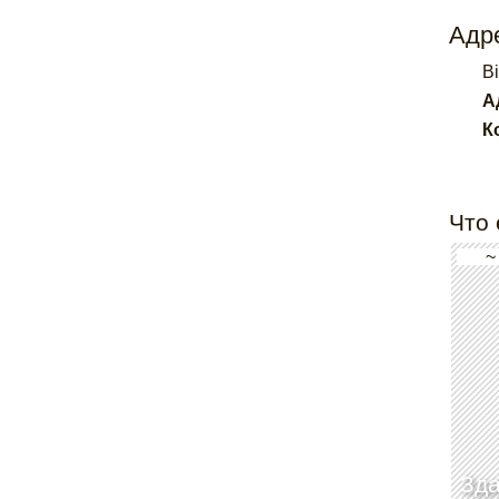
Адре
B
А
К
Что 
~
Зд