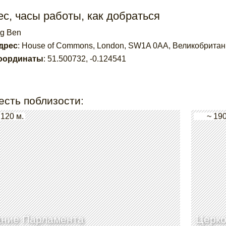
с, часы работы, как добраться
ig Ben
дрес
:
House of Commons, London, SW1A 0AA, Великобритан
оординаты
:
51.500732
,
-0.124541
есть поблизости:
 120 м.
~ 190
ание Парламента
Церко