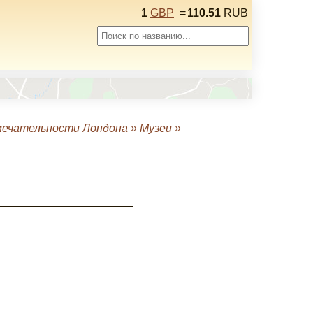
1
GBP
=
110.51
RUB
ечательности Лондона
»
Музеи
»