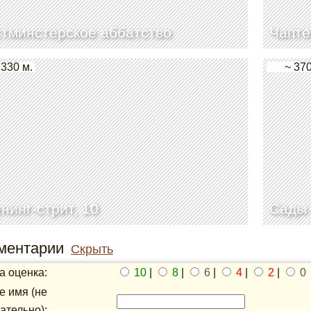
тминстерское аббатство
Чапте
 330 м.
~ 370
нинг-стрит, 10
Сады 
ментарии
Скрыть
 оценка:
10
|
8
|
6
|
4
|
2
|
0
 имя (не
ательно):