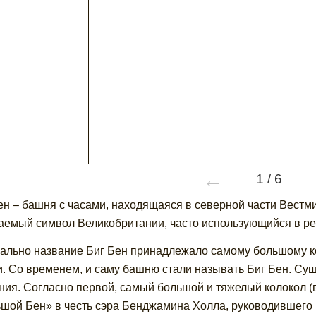
←
1
/
6
ен – башня с часами, находящаяся в северной части Вестми
аемый символ Великобритании, часто использующийся в ре
ально название Биг Бен принадлежало самому большому ко
. Со временем, и саму башню стали называть Биг Бен. Сущ
ния. Согласно первой, самый большой и тяжелый колокол (
шой Бен» в честь сэра Бенджамина Холла, руководившего р