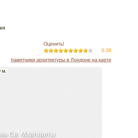
ия
Оценить!
9.38
памятники архитектуры в Лондоне на карте
 м.
вь Св. Маргариты