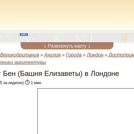
↓
↓
Развернуть карту
»
Великобритания
»
Англия
»
Города
»
Лондон
»
Достоприм
тники архитектуры
г Бен (Башня Елизаветы) в Лондоне
⏱️
(5 за неделю)
1 мин.