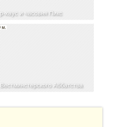
р-хаус и часовня Пикс
 м.
Вестминстерского Аббатства