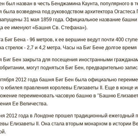
ен был назван в честь Бенджамина Каунта, популярного в т
 была возведена под руководством архитектора Огастеса 
запущены 31 мая 1859 года. Официальное название башни
да ее именуют «Башня Св. Стефана»).
а Биг Бена - 96 метров, к ее вершине ведут почти 400 ступ
на стрелок - 2,7 и 4,2 метра. Часы на Биг Бене долгое вре
 Биг Бен закрыта для посещения иностранными гражданами
обритании, могут подняться Биг Бен, предварительно запис
нтября 2012 года башня Биг Бен была официально переиме
го юбилея правления королевы Елизаветы II. Еще в конце
ожение переименовать часовую башню в "Башню Елизавет
ения Ее Величества.
ня 2012 года в Лондоне прошел традиционный ежегодный 
евы Елизаветы II. Она стала вторым монархом в истории В
ой.