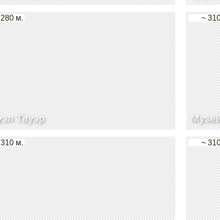
 280 м.
~ 310
эл Тауэр
Музей
 310 м.
~ 310