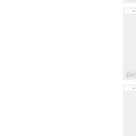
~
Джу
~