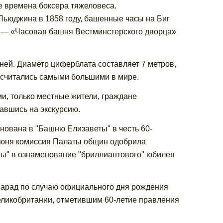
е времена боксера тяжеловеса.
Пьюджина в 1858 году, башенные часы на Биг
 — «Часовая башня Вестминстерского дворца»
еней. Диаметр циферблата составляет 7 метров,
мя считались самыми большими в мире.
, только местные жители, граждане
авшись на экскурсию.
нована в "Башню Елизаветы" в честь 60-
 июня комиссия Палаты общин одобрила
ы" в ознаменование "бриллиантового" юбилея
парад по случаю официального дня рождения
еликобритании, отметившим 60-летие правления