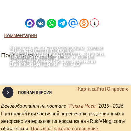
1
Комментарии
Красивые средневековые замки
10 «домов-сокровищ»
Топ-10 лучших деревень Англии,
Последние статьи
Шотландии: Топ-10
Самые крупные реки и озёра
Великобритании
рекомендуемых к посещению
Великобритании: Топ-10
Карта сайта
О проекте
ПОЛНАЯ ВЕРСИЯ
Великобритания на портале
"Руки в Ноги"
2015 - 2026
При полной или частичной перепечатке редакционных и
авторских материалов гиперссылка на «RukiVNogi.com»
обязательна.
Пользовательское соглашение