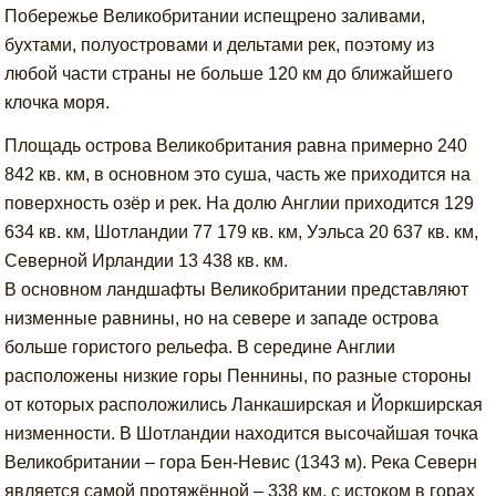
Побережье Великобритании испещрено заливами,
бухтами, полуостровами и дельтами рек, поэтому из
любой части страны не больше 120 км до ближайшего
клочка моря.
Площадь острова Великобритания равна примерно 240
842 кв. км, в основном это суша, часть же приходится на
поверхность озёр и рек. На долю Англии приходится 129
634 кв. км, Шотландии 77 179 кв. км, Уэльса 20 637 кв. км,
Северной Ирландии 13 438 кв. км.
В основном ландшафты Великобритании представляют
низменные равнины, но на севере и западе острова
больше гористого рельефа. В середине Англии
расположены низкие горы Пеннины, по разные стороны
от которых расположились Ланкаширская и Йоркширская
низменности. В Шотландии находится высочайшая точка
Великобритании – гора Бен-Невис (1343 м). Река Северн
является самой протяжённой – 338 км, с истоком в горах