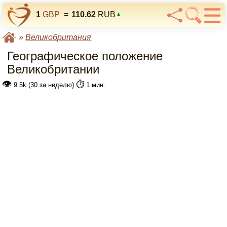
1
GBP
=
110.62
RUB
»
Великобритания
Географическое положение
Великобритании
👁
⏱️
9.5k (30 за неделю)
1 мин.