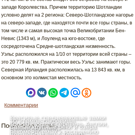
западе Королевства. Причем территорию Шотландии
условно делят на 2 региона: Северо-Шотландское нагорье
на северо-западе, где находятся почти все горы страны, в
том числе и самая высокая точка Великобритании Бен-
Невис (1343 м), и Лоуленд на юго-востоке, где
сосредоточена Средне-шотландская низменность.
Уэльс расположился на 1/10 от территории всей страны –
это 20 779 кв. км. Практически весь Уэльс занимают горы.
Северная Ирландия расположилась на 13 843 кв. км, в
основном это холмистая местность.
Комментарии
Красивые средневековые замки
10 «домов-сокровищ»
Топ-10 лучших деревень Англии,
Последние статьи
Шотландии: Топ-10
Самые крупные реки и озёра
Великобритании
рекомендуемых к посещению
Великобритании: Топ-10