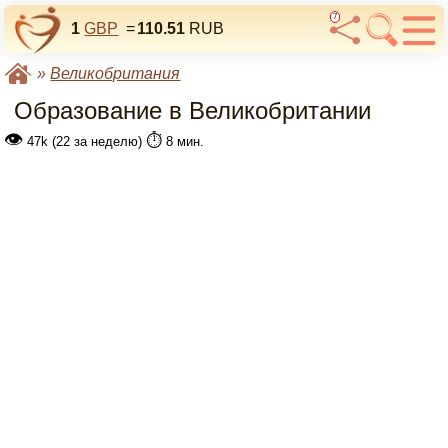
7
1
GBP
=
110.51
RUB
»
Великобритания
Образование в Великобритании
👁
⏱️
47k (22 за неделю)
8 мин.