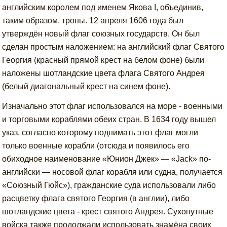
английским королем под именем Якова I, объединив,
таким образом, троны. 12 апреля 1606 года был
утверждён новый флаг союзных государств. Он был
сделан простым наложением: на английский флаг Святого
Георгия (красный прямой крест на белом фоне) были
наложены шотландские цвета флага Святого Андрея
(белый диагональный крест на синем фоне).
Изначально этот флаг использовался на море - военными
и торговыми кораблями обеих стран. В 1634 году вышел
указ, согласно которому поднимать этот флаг могли
только военные корабли (отсюда и появилось его
обиходное наименование «Юнион Джек» — «Jack» по-
английски — носовой флаг корабля или судна, получается
«Союзный Гюйс»), гражданские суда использовали либо
расцветку флага святого Георгия (в англии), либо
шотландские цвета - крест святого Андрея. Сухопутные
войска также продолжали использовать знамёна своих