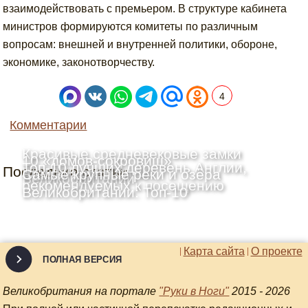
взаимодействовать с премьером. В структуре кабинета
министров формируются комитеты по различным
вопросам: внешней и внутренней политики, обороне,
экономике, законотворчеству.
4
Комментарии
Красивые средневековые замки
10 «домов-сокровищ»
Топ-10 лучших деревень Англии,
Последние статьи
Шотландии: Топ-10
Самые крупные реки и озёра
Великобритании
рекомендуемых к посещению
Великобритании: Топ-10
Карта сайта
О проекте
ПОЛНАЯ ВЕРСИЯ
Великобритания на портале
"Руки в Ноги"
2015 - 2026