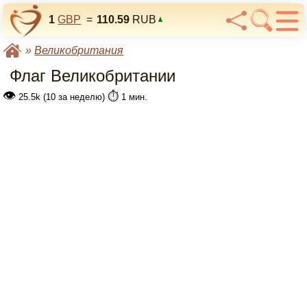
1
GBP
=
110.59
RUB
»
Великобритания
Флаг Великобритании
👁
⏱️
25.5k (10 за неделю)
1 мин.