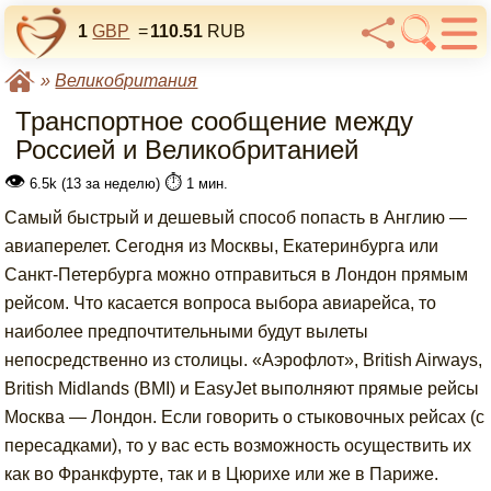
1
GBP
=
110.51
RUB
»
Великобритания
Транспортное сообщение между
Россией и Великобританией
👁
⏱️
6.5k (13 за неделю)
1 мин.
Самый быстрый и дешевый способ попасть в Англию —
авиаперелет. Сегодня из Москвы, Екатеринбурга или
Санкт-Петербурга можно отправиться в Лондон прямым
рейсом. Что касается вопроса выбора авиарейса, то
наиболее предпочтительными будут вылеты
непосредственно из столицы. «Аэрофлот», British Airways,
British Midlands (BMI) и EasyJet выполняют прямые рейсы
Москва — Лондон. Если говорить о стыковочных рейсах (с
пересадками), то у вас есть возможность осуществить их
как во Франкфурте, так и в Цюрихе или же в Париже.