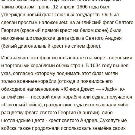
таким образом, троны. 12 апреля 1606 года был
утверждён новый флаг союзных государств. Он был
сделан простым наложением: на английский флаг Святого
Георгия (красный прямой крест на белом фоне) были
наложены шотландские цвета флага Святого Андрея
(белый диагональный крест на синем фоне).
Изначально этот флаг использовался на море - военными
и торговыми кораблями обеих стран. В 1634 году вышел
указ, согласно которому поднимать этот флаг могли
только военные корабли (отсюда и появилось его
обиходное наименование «Юнион Джек» — «Jack» по-
английски — носовой флаг корабля или судна, получается
«Союзный Гюйс»), гражданские суда использовали либо
расцветку флага святого Георгия (в англии), либо
шотландские цвета - крест святого Андрея. Сухопутные
войска также продолжали использовать знамёна своих