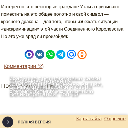
Интересно, что некоторые граждане Уэльса призывают
поместить на это общее полотно и свой символ —
красного дракона – для того, чтобы избежать ситуации
«дискриминации» этой части Соединенного Королевства.
Но это уже вряд ли произойдет.
Комментарии (2)
Красивые средневековые замки
10 «домов-сокровищ»
Топ-10 лучших деревень Англии,
Последние статьи
Шотландии: Топ-10
Самые крупные реки и озёра
Великобритании
рекомендуемых к посещению
Великобритании: Топ-10
Карта сайта
О проекте
ПОЛНАЯ ВЕРСИЯ