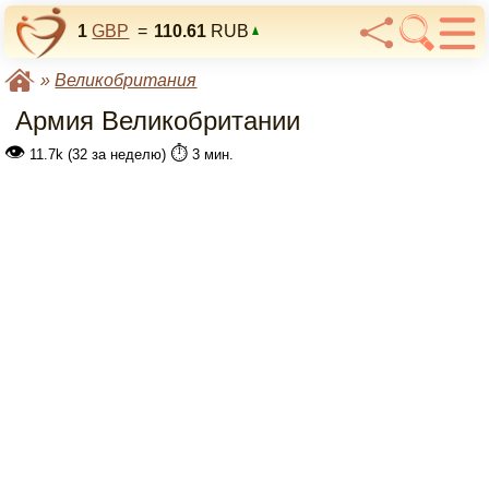
1
GBP
=
110.61
RUB
»
Великобритания
Армия Великобритании
👁
⏱️
11.7k (32 за неделю)
3 мин.