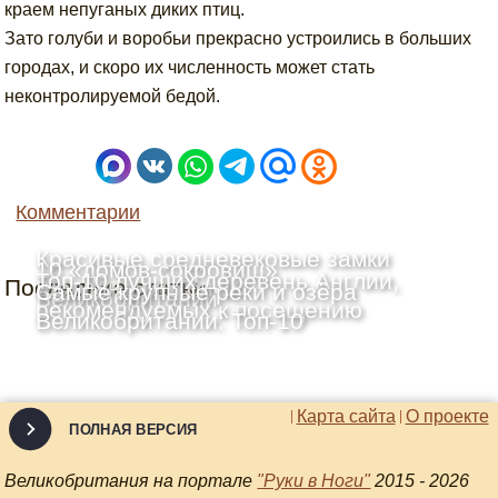
краем непуганых диких птиц.
Зато голуби и воробьи прекрасно устроились в больших
городах, и скоро их численность может стать
неконтролируемой бедой.
Комментарии
Красивые средневековые замки
10 «домов-сокровищ»
Топ-10 лучших деревень Англии,
Последние статьи
Шотландии: Топ-10
Самые крупные реки и озёра
Великобритании
рекомендуемых к посещению
Великобритании: Топ-10
Карта сайта
О проекте
ПОЛНАЯ ВЕРСИЯ
Великобритания на портале
"Руки в Ноги"
2015 - 2026