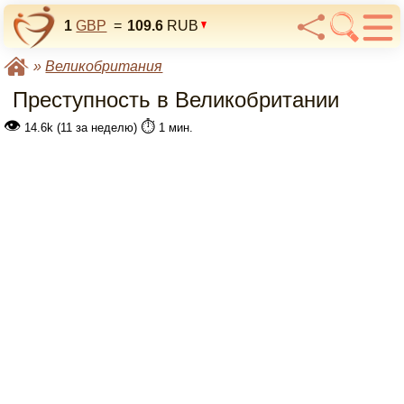
1
GBP
=
109.6
RUB
»
Великобритания
Преступность в Великобритании
👁
⏱️
14.6k (11 за неделю)
1 мин.