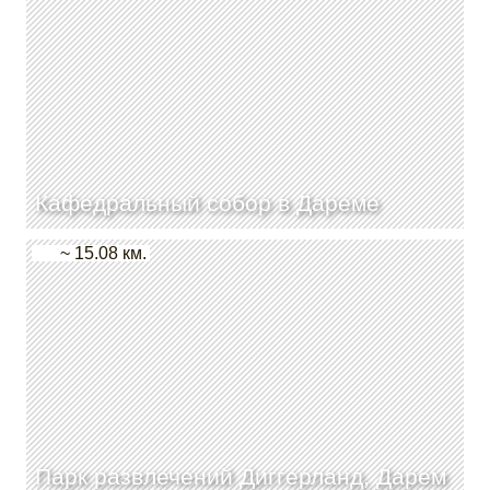
Кафедральный собор в Дареме
~ 15.08 км.
Парк развлечений Диггерланд, Дарем