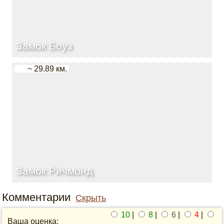
Замок Боуз
~ 29.89 км.
Замок Ричмонд
Комментарии
Скрыть
10
|
8
|
6
|
4
|
Ваша оценка: