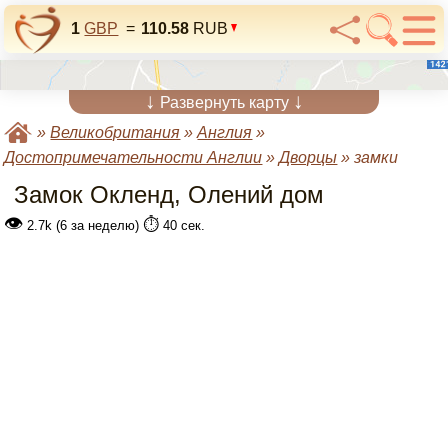
1
GBP
=
110.58
RUB
↓
↓
Развернуть карту
»
Великобритания
»
Англия
»
Достопримечательности Англии
»
Дворцы
»
замки
Замок Окленд, Олений дом
👁
⏱️
2.7k (6 за неделю)
40 сек.