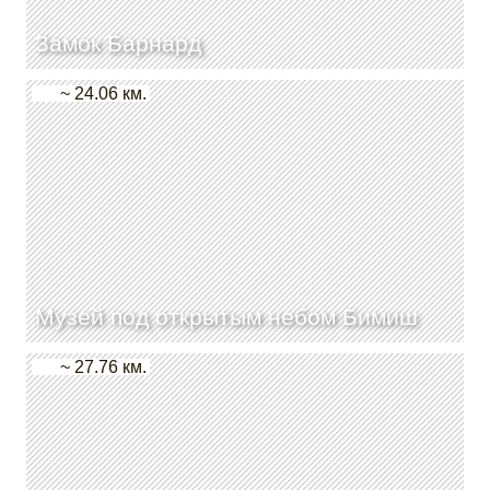
Замок Барнард
~ 24.06 км.
Музей под открытым небом Бимиш
~ 27.76 км.