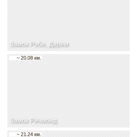
Замок Рэби, Дарем
~ 20.08 км.
Замок Ричмонд
~ 21.24 км.