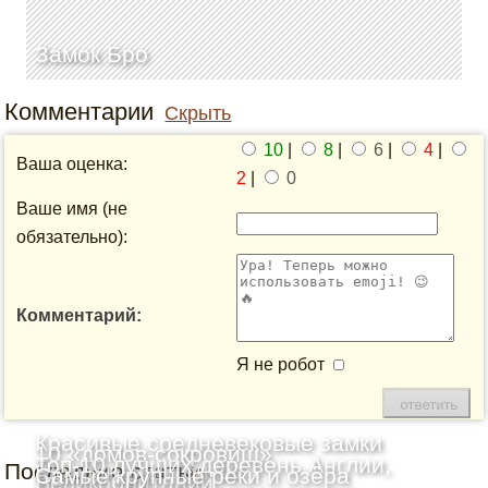
Замок Бро
Комментарии
Скрыть
10
|
8
|
6
|
4
|
Ваша оценка:
2
|
0
Ваше имя (не
обязательно):
Комментарий:
Я не робот
Красивые средневековые замки
10 «домов-сокровищ»
Топ-10 лучших деревень Англии,
Последние статьи
Шотландии: Топ-10
Самые крупные реки и озёра
Великобритании