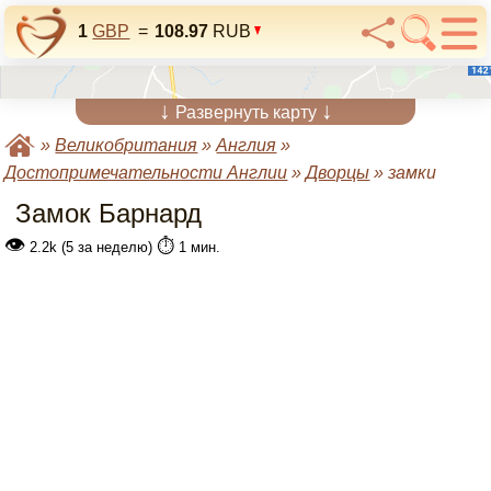
1
GBP
=
108.97
RUB
↓
↓
Развернуть карту
»
Великобритания
»
Англия
»
Достопримечательности Англии
»
Дворцы
»
замки
Замок Барнард
👁
⏱️
2.2k (5 за неделю)
1 мин.