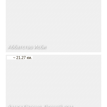
Аббатство Исби
~ 21.27 км.
Замок Окленд, Олений дом