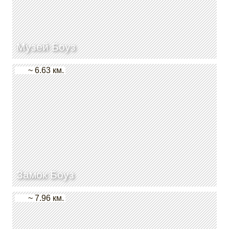
Музей Боуз
~ 6.63 км.
Замок Боуз
~ 7.96 км.