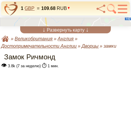
1
GBP
=
109.68
RUB
↓
↓
Развернуть карту
»
Великобритания
»
Англия
»
Достопримечательности Англии
»
Дворцы
»
замки
Замок Ричмонд
👁
⏱️
3.8k (7 за неделю)
1 мин.