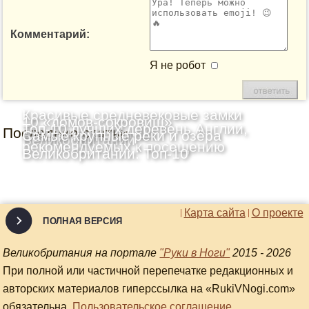
Комментарий:
Я не робот
Красивые средневековые замки
10 «домов-сокровищ»
Топ-10 лучших деревень Англии,
Последние статьи
Шотландии: Топ-10
Самые крупные реки и озёра
Великобритании
рекомендуемых к посещению
Великобритании: Топ-10
Карта сайта
О проекте
ПОЛНАЯ ВЕРСИЯ
Великобритания на портале
"Руки в Ноги"
2015 - 2026
При полной или частичной перепечатке редакционных и
авторских материалов гиперссылка на «RukiVNogi.com»
обязательна.
Пользовательское соглашение