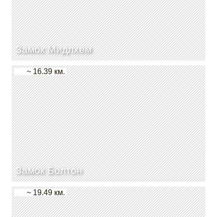
Замок Мидлхем
~ 16.39 км.
Замок Болтон
~ 19.49 км.