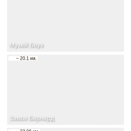
Музей Боуз
~ 20.1 км.
Замок Барнард