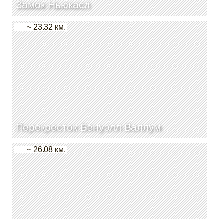
Замок Ньюкасл
~ 23.32 км.
Перекресток Бенуэлл Валлум
~ 26.08 км.