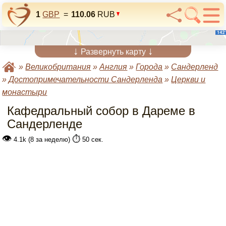
1
GBP
=
110.06
RUB
↓
↓
Развернуть карту
»
Великобритания
»
Англия
»
Города
»
Сандерленд
»
Достопримечательности Сандерленда
»
Церкви и
монастыри
Кафедральный собор в Дареме в
Сандерленде
👁
⏱️
4.1k (8 за неделю)
50 сек.