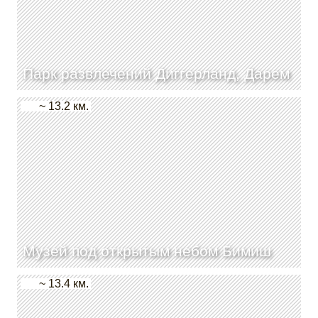
Парк развлечений Диггерланд, Дарем
~ 13.2 км.
Музей под открытым небом Бимиш
~ 13.4 км.