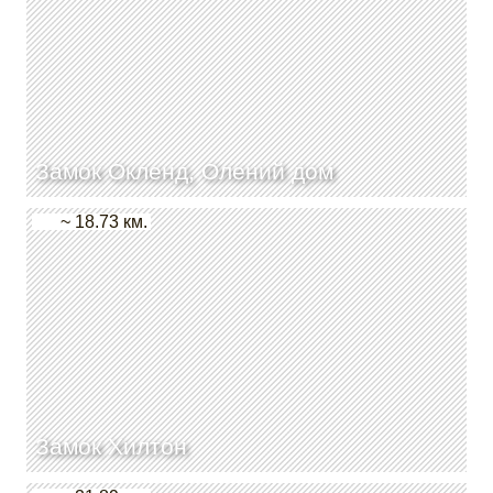
Замок Окленд, Олений дом
~ 18.73 км.
Замок Хилтон