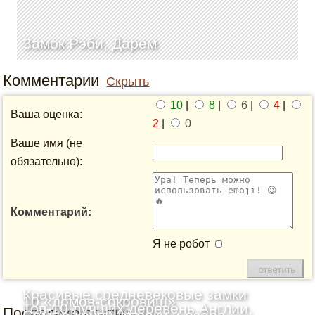
Замок Рэби, Дарем
Комментарии
Скрыть
10
|
8
|
6
|
4
|
Ваша оценка:
2
|
0
Ваше имя (не
обязательно):
Комментарий:
Я не робот
Красивые средневековые замки
10 «домов-сокровищ»
Топ-10 лучших деревень Англии,
Последние статьи
Шотландии: Топ-10