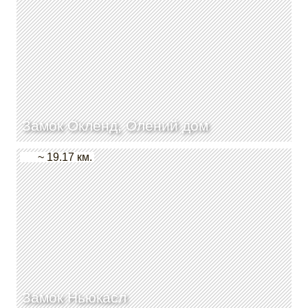
Замок Окленд, Олений дом
~ 19.17 км.
Замок Ньюкасл