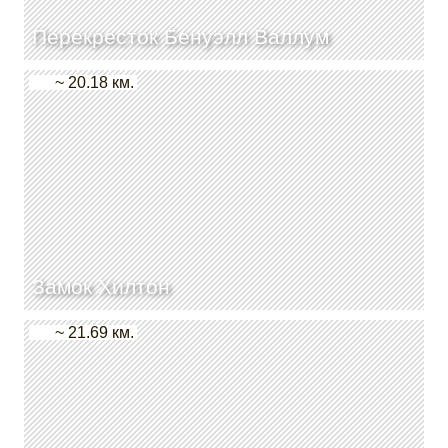
Перекресток Бенуэлл Валлум
~ 20.18 км.
Замок Хилтон
~ 21.69 км.