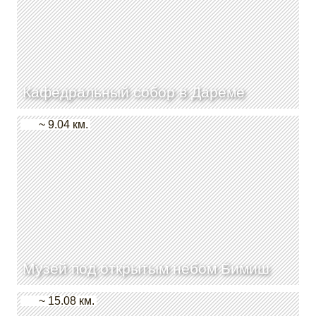
Кафедральный собор в Дареме
~ 9.04 км.
Музей под открытым небом Бимиш
~ 15.08 км.