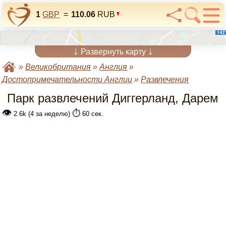
1
GBP
=
110.06
RUB
↓
↓
Развернуть карту
»
Великобритания
»
Англия
»
Достопримечательности Англии
»
Развлечения
Парк развлечений Диггерланд, Дарем
👁
⏱️
2.6k (4 за неделю)
60 сек.