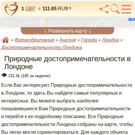
1
GBP
=
111.65
RUB
↓
↓
Развернуть карту
»
Великобритания
»
Англия
»
Города
»
Лондон
»
Достопримечательности Лондона
Природные достопримечательности в
Лондоне
👁
131.2k (185 за неделю)
Если Вас интересуют Природные достопримечательности
в Лондоне, то здесь Вы найдете самые популярные и
интересные. Вы можете выбрать наиболее
понравившиеся Вам Природные достопримечательности
и перейти к их подробному описанию. Все Природные
достопримечательности Лондона собраны на карте, чтобы
Вы легко могли сориентироваться. Для каждого объекта