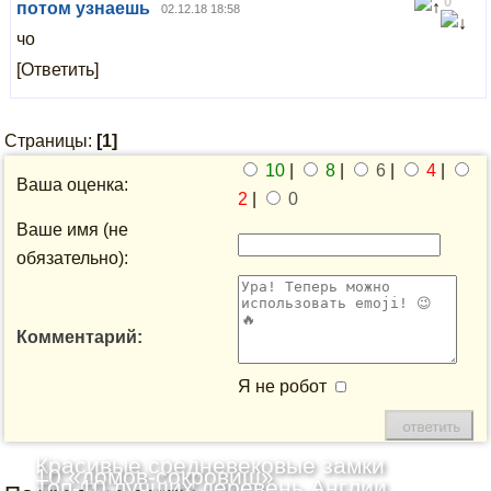
0
потом узнаешь
02.12.18 18:58
чо
[Ответить]
Страницы:
[1]
10
|
8
|
6
|
4
|
Ваша оценка:
2
|
0
Ваше имя (не
обязательно):
Комментарий:
Я не робот
Красивые средневековые замки
10 «домов-сокровищ»
Топ-10 лучших деревень Англии,