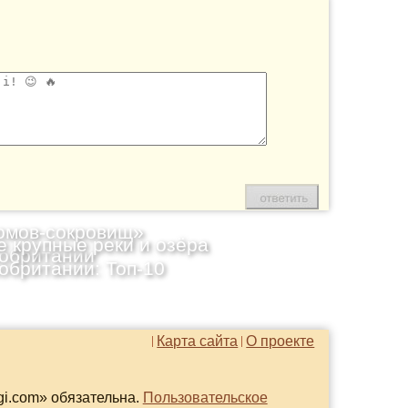
омов-сокровищ»
 крупные реки и озёра
обритании
обритании: Топ-10
Карта сайта
О проекте
gi.com» обязательна.
Пользовательское