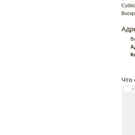
Суббот
Воскр
Адре
B
А
К
Что 
~