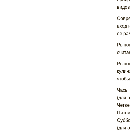
видов
Совре
вход 
ее ра
Рынок
счита
Рынок
кулин
чтобы
Часы 
(для 
Четвер
Пятниц
Суббот
(для 