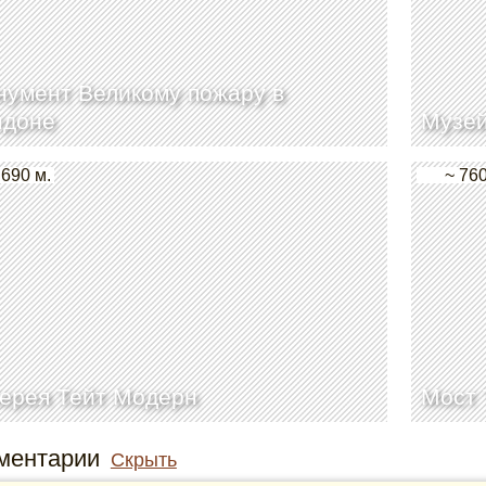
умент Великому пожару в
ндоне
Музей
 690 м.
~ 760
ерея Тейт Модерн
Мост 
ментарии
Скрыть