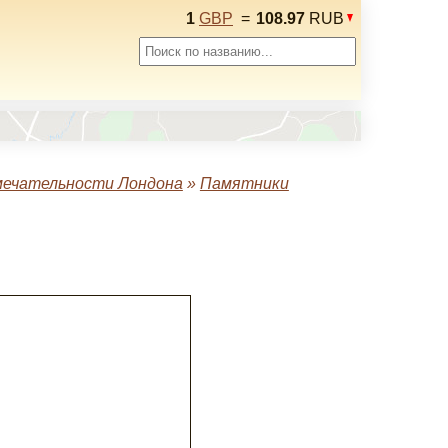
1
GBP
=
108.97
RUB
ечательности Лондона
»
Памятники