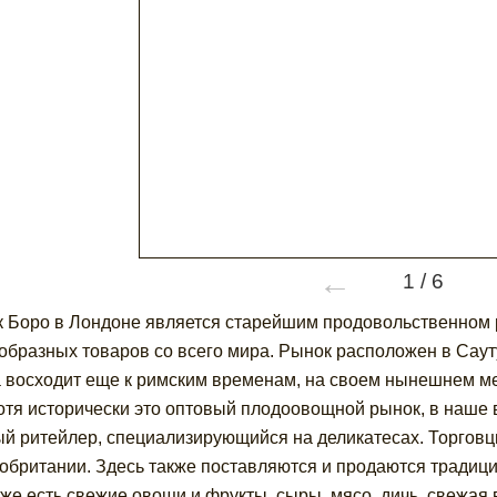
←
1
/
6
 Боро в Лондоне является старейшим продовольственном 
образных товаров со всего мира. Рынок расположен в Саут
 восходит еще к римским временам, на своем нынешнем ме
Хотя исторически это оптовый плодоовощной рынок, в наше 
й ритейлер, специализирующийся на деликатесах. Торговц
обритании. Здесь также поставляются и продаются традици
же есть свежие овощи и фрукты, сыры, мясо, дичь, свежая 