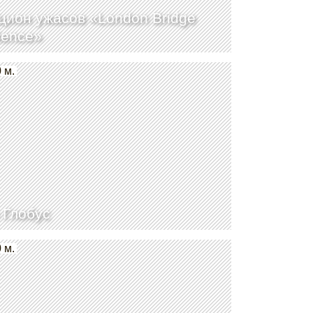
цион ужасов «London Bridge
ience»
 м.
 Глобус
 м.