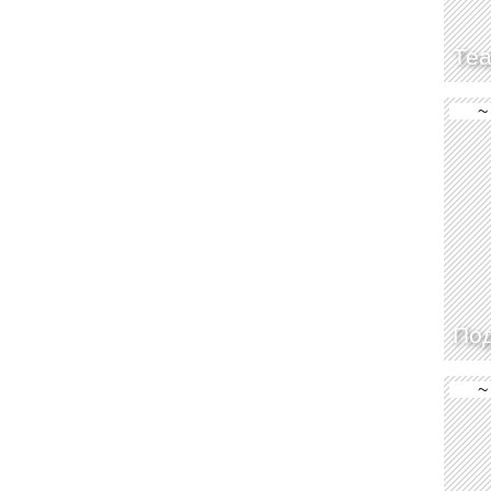
Теа
~
По
~