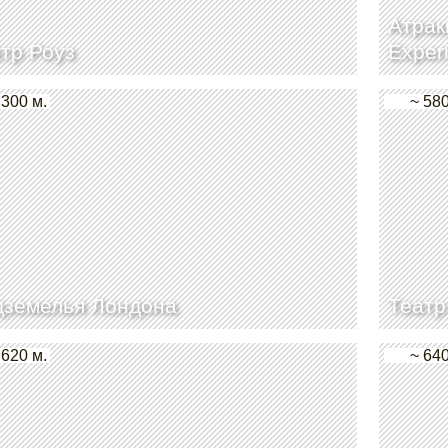
Атрак
тр Роуз
Exper
 300 м.
~ 580
дземелья Лондона
Театр
 620 м.
~ 640