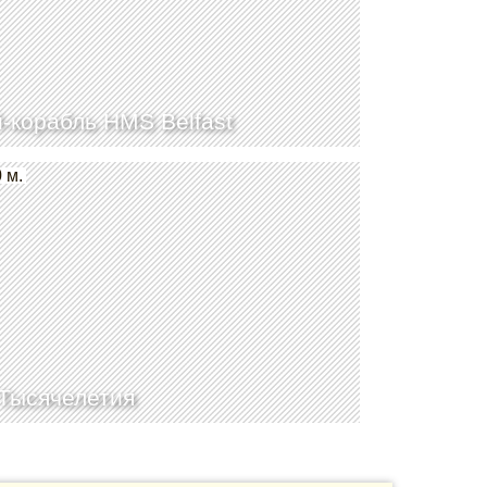
-корабль HMS Belfast
 м.
Тысячелетия