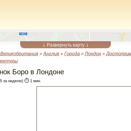
↓
↓
Развернуть карту
»
Великобритания
»
Англия
»
Города
»
Лондон
»
Достоприм
тектуры
нок Боро в Лондоне
⏱️
(5 за неделю)
1 мин.