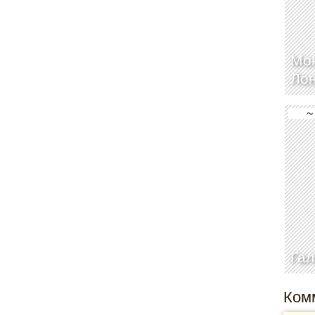
Мон
Ло
~
Гал
Ком