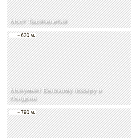
Мост Тысячелетия
~ 620 м.
Монумент Великому пожару в
Лондоне
~ 790 м.