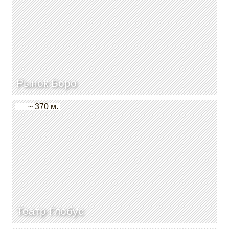
Рынок Боро
~ 370 м.
Театр Глобус