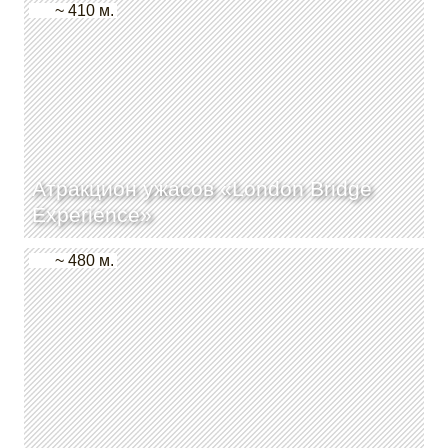
~ 410 м.
Атракцион ужасов «London Bridge
Experience»
~ 480 м.