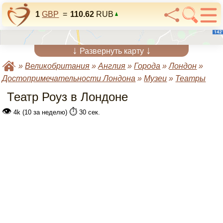
1
GBP
=
110.62
RUB
↓
↓
Развернуть карту
»
Великобритания
»
Англия
»
Города
»
Лондон
»
Достопримечательности Лондона
»
Музеи
»
Театры
Театр Роуз в Лондоне
👁
⏱️
4k (10 за неделю)
30 сек.