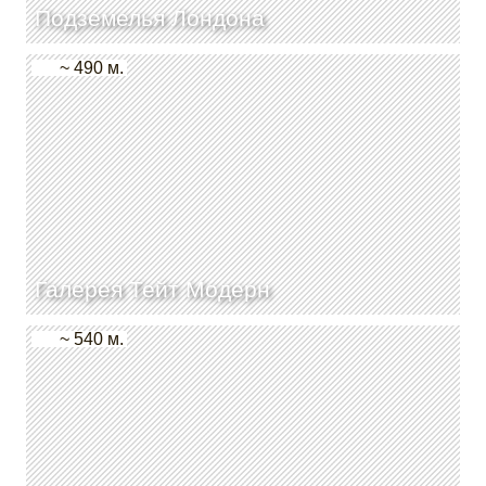
Подземелья Лондона
~ 490 м.
Галерея Тейт Модерн
~ 540 м.