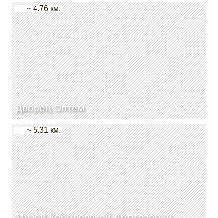
~ 4.76 км.
Дворец Элтем
~ 5.31 км.
Музей Королевской Артиллерии