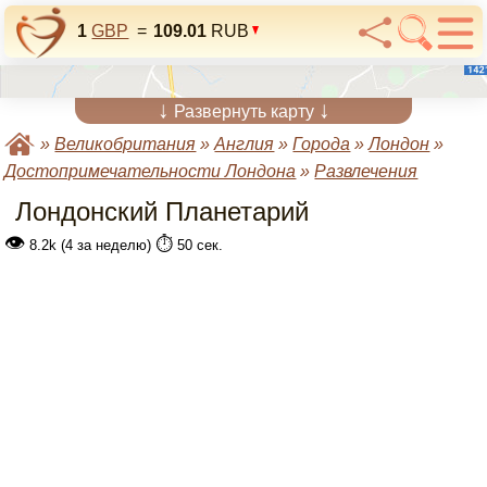
1
GBP
=
109.01
RUB
↓
↓
Развернуть карту
»
Великобритания
»
Англия
»
Города
»
Лондон
»
Достопримечательности Лондона
»
Развлечения
Лондонский Планетарий
👁
⏱️
8.2k (4 за неделю)
50 сек.