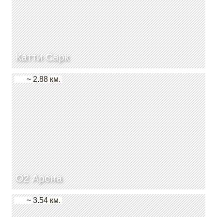
Катти Сарк
~ 2.88 км.
О2 Арена
~ 3.54 км.