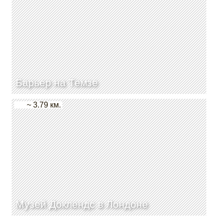
Барьер на Темзе
~ 3.79 км.
Музей Доклендс в Лондоне