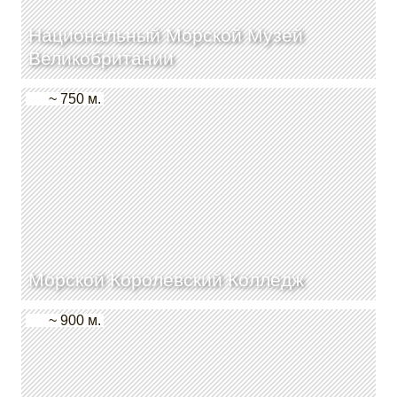
Национальный Морской Музей
Великобритании
~ 750 м.
Морской Королевский Колледж
~ 900 м.