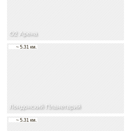
О2 Арена
~ 5.31 км.
Лондонский Планетарий
~ 5.31 км.