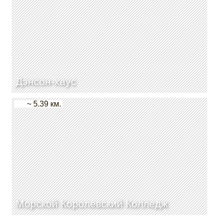
Дэнсон-хаус
~ 5.39 км.
Морской Королевский Колледж