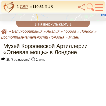
1
GBP
=
110.51
RUB
↓
↓
Развернуть карту
»
Великобритания
»
Англия
»
Города
»
Лондон
»
Достопримечательности Лондона
»
Музеи
Музей Королевской Артиллерии
«Огневая мощь» в Лондоне
👁
⏱️
2k (7 за неделю)
1 мин.