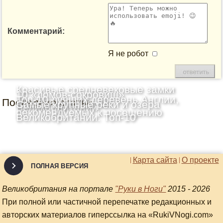
Комментарий:
Я не робот
Красивые средневековые замки
10 «домов-сокровищ»
Топ-10 лучших деревень Англии,
Последние статьи
Шотландии: Топ-10
Самые крупные реки и озёра
Великобритании
рекомендуемых к посещению
Великобритании: Топ-10
Карта сайта
О проекте
ПОЛНАЯ ВЕРСИЯ
Великобритания на портале
"Руки в Ноги"
2015 - 2026
При полной или частичной перепечатке редакционных и
авторских материалов гиперссылка на «RukiVNogi.com»