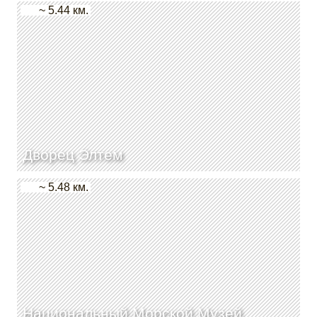
~ 5.44 км.
Дворец Элтем
~ 5.48 км.
Национальный Морской Музей