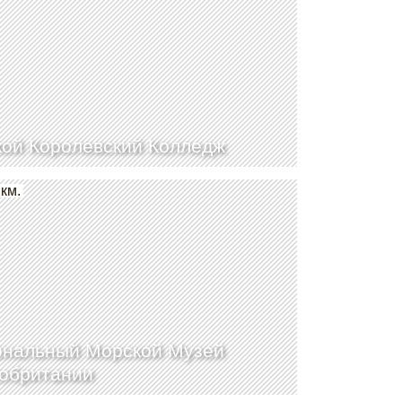
ой Королевский Колледж
 км.
нальный Морской Музей
обритании