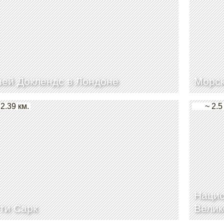
ей Доклендс в Лондоне
Морск
 2.39 км.
~ 2.5
Нацио
ти Сарк
Велик