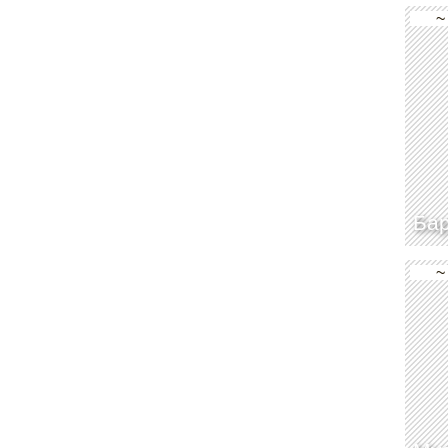
~
Бар
~