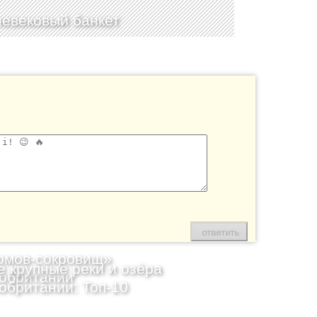
евековый банкет
омов-сокровищ»
 крупные реки и озёра
обритании
обритании: Топ-10