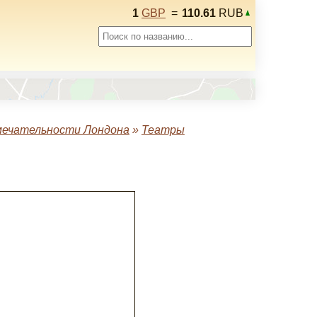
1
GBP
=
110.61
RUB
ечательности Лондона
»
Театры