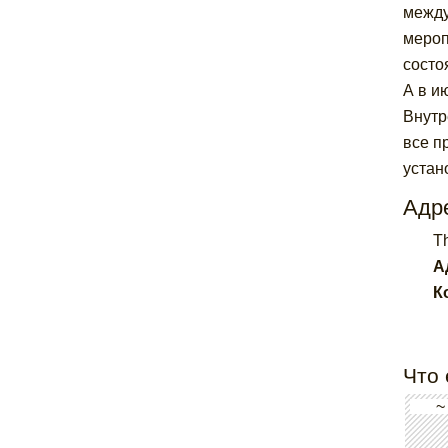
между
мероп
состо
А в и
Внутр
все п
устан
Адре
T
А
К
Что 
~