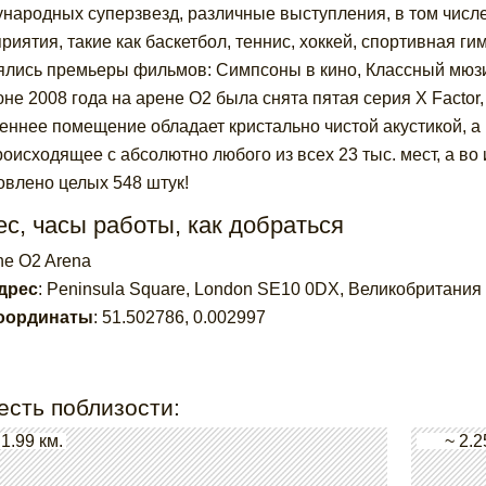
народных суперзвезд, различные выступления, в том числ
риятия, такие как баскетбол, теннис, хоккей, спортивная гим
ялись премьеры фильмов: Симпсоны в кино, Классный мюзи
юне 2008 года на арене О2 была снята пятая серия X Factor
еннее помещение обладает кристально чистой акустикой, а 
роисходящее с абсолютно любого из всех 23 тыс. мест, а во
овлено целых 548 штук!
с, часы работы, как добраться
he O2 Arena
дрес
:
Peninsula Square, London SE10 0DX, Великобритания
оординаты
:
51.502786
,
0.002997
есть поблизости:
 1.99 км.
~ 2.2