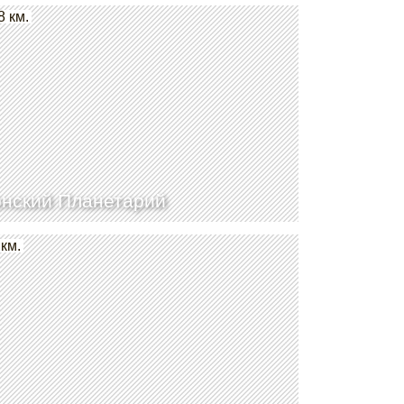
8 км.
нский Планетарий
 км.