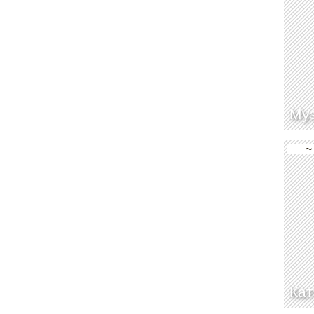
Муз
~
Кат