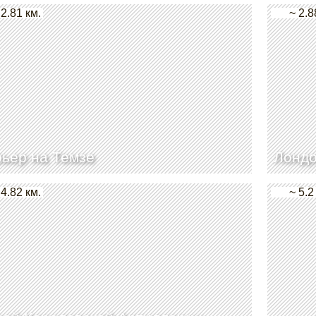
 2.81 км.
~ 2.8
ьер на Темзе
Лондо
 4.82 км.
~ 5.2