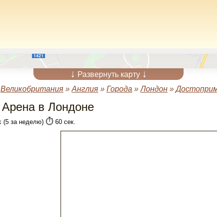
↓
↓
Развернуть карту
»
Великобритания
»
Англия
»
Города
»
Лондон
»
Достоприм
 Арена в Лондоне
⏱️
k (5 за неделю)
60 сек.