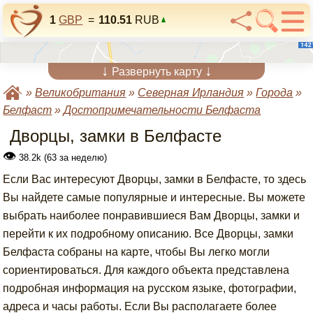
1
GBP
=
110.51
RUB
↓
↓
Развернуть карту
»
Великобритания
»
Северная Ирландия
»
Города
»
Белфаст
»
Достопримечательности Белфаста
Дворцы, замки в Белфасте
👁
38.2k (63 за неделю)
Если Вас интересуют Дворцы, замки в Белфасте, то здесь
Вы найдете самые популярные и интересные. Вы можете
выбрать наиболее понравившиеся Вам Дворцы, замки и
перейти к их подробному описанию. Все Дворцы, замки
Белфаста собраны на карте, чтобы Вы легко могли
сориентироваться. Для каждого объекта представлена
подробная информация на русском языке, фотографии,
адреса и часы работы. Если Вы располагаете более