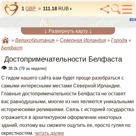
1
GBP
=
111.18
RUB
↓
↓
Развернуть карту
»
Великобритания
»
Северная Ирландия
»
Города
»
Белфаст
Достопримечательности Белфаста
👁
38.2k (79 за неделю)
С гидом нашего сайта вам будет проще разобраться с
самыми интересными местами Северной Ирландии.
Главные достопримечательности Белфаста не оставят
вас равнодушными, многие из них являются уникальными
историческими реликвиями. Связь с историей государства
отражается в архитектурном оформлении некоторых
зданий, поэтому вы сможете ощутить ее, просто гуляя по
окрестностям.
читать далее