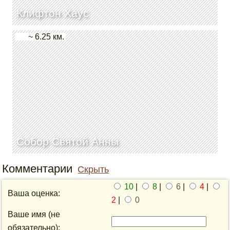
Клифтон Хаус
~ 6.25 км.
Собор Святой Анны
Комментарии
Скрыть
10
|
8
|
6
|
4
|
Ваша оценка:
2
|
0
Ваше имя (не
обязательно):