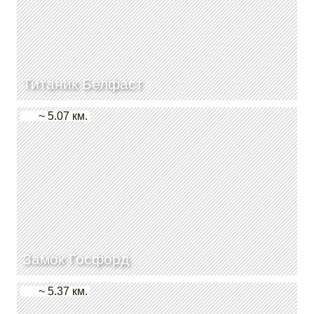
Титаник Белфаст
~ 5.07 км.
Замок Госфорд
~ 5.37 км.