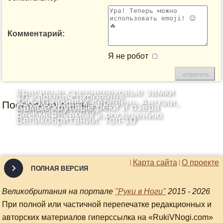
Комментарий:
Я не робот
Красивые средневековые замки
10 «домов-сокровищ»
Топ-10 лучших деревень Англии,
Последние статьи
Шотландии: Топ-10
Самые крупные реки и озёра
Великобритании
рекомендуемых к посещению
Великобритании: Топ-10
Карта сайта
О проекте
ПОЛНАЯ ВЕРСИЯ
Великобритания на портале
"Руки в Ноги"
2015 - 2026
При полной или частичной перепечатке редакционных и
авторских материалов гиперссылка на «RukiVNogi.com»