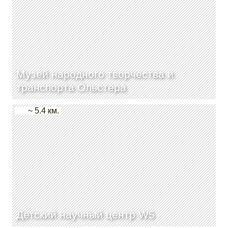
Музей народного творчества и
транспорта Ольстера
~ 5.4 км.
Детский научный центр W5