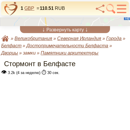
1
GBP
=
110.51
RUB
↓
↓
Развернуть карту
»
Великобритания
»
Северная Ирландия
»
Города
»
Белфаст
»
Достопримечательности Белфаста
»
Дворцы
»
замки
»
Памятники архитектуры
Стормонт в Белфасте
👁
⏱️
3.2k (4 за неделю)
30 сек.