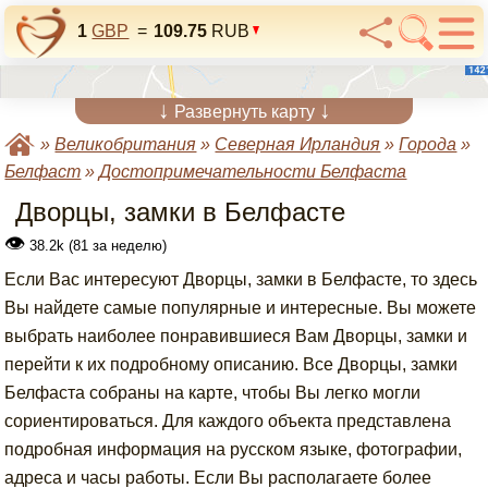
1
GBP
=
109.75
RUB
↓
↓
Развернуть карту
»
Великобритания
»
Северная Ирландия
»
Города
»
Белфаст
»
Достопримечательности Белфаста
Дворцы, замки в Белфасте
👁
38.2k (81 за неделю)
Если Вас интересуют Дворцы, замки в Белфасте, то здесь
Вы найдете самые популярные и интересные. Вы можете
выбрать наиболее понравившиеся Вам Дворцы, замки и
перейти к их подробному описанию. Все Дворцы, замки
Белфаста собраны на карте, чтобы Вы легко могли
сориентироваться. Для каждого объекта представлена
подробная информация на русском языке, фотографии,
адреса и часы работы. Если Вы располагаете более