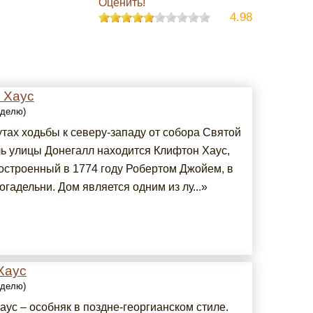
Оценить!
4.98
 Хаус
еделю)
утах ходьбы к северу-западу от собора Святой
ь улицы Донегалл находится Клифтон Хаус,
построенный в 1774 году Робертом Джойем, в
огадельни. Дом является одним из лу...»
Хаус
еделю)
ус – особняк в поздне-георгианском стиле.