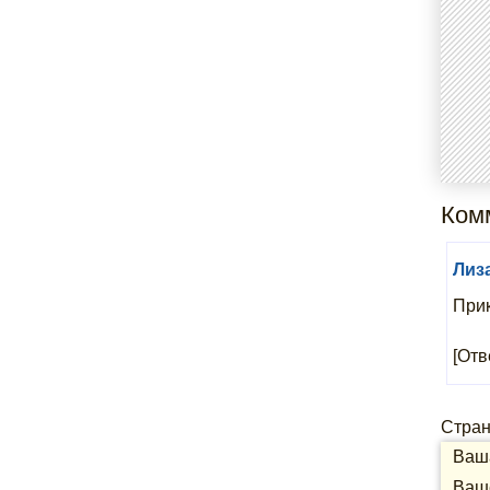
Комм
Лиз
При
[Отв
Стра
Ваша
Ваше