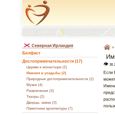
Северная Ирландия
Белфаст
Им
Достопримечательности (17)
👁
38.2
Церкви и монастыри (2)
Если 
Имения и усадьбы (2)
Природные достопримечательности (2)
может
Музеи (4)
Имени
Развлечения (3)
предс
Театры (2)
распо
Дворцы, замки (3)
польз
Памятники архитектуры (7)