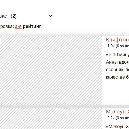
ровка:
а-я
рейтинг
Клифтон
1.9k (6 за н
«В 10 мин
Анны вдол
особняк, 
качестве б
Мэлоун 
2.2k (3 за н
«Мэлоун Ха