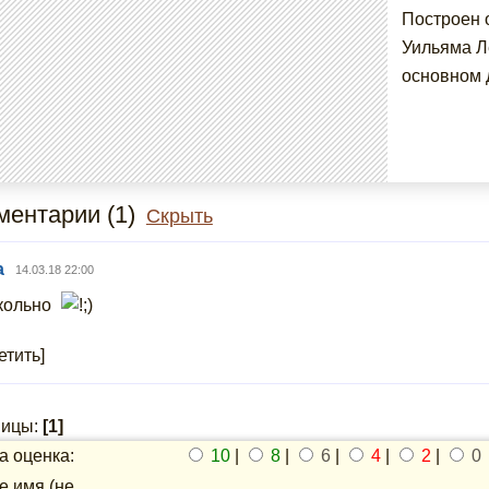
Построен о
Уильяма Л
основном 
ентарии (1)
Скрыть
а
14.03.18 22:00
кольно
етить]
ницы:
[1]
 оценка:
10
|
8
|
6
|
4
|
2
|
0
 имя (не