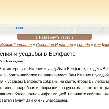
↓
↓
Развернуть карту
»
Великобритания
»
Северная Ирландия
»
Города
»
Белфас
ения и усадьбы в Белфасте
k (66 за неделю)
Вас интересуют Имения и усадьбы в Белфасте, то здесь В
е выбрать наиболее понравившиеся Вам Имения и усадьбы 
я и усадьбы Белфаста собраны на карте, чтобы Вы легко м
тавлена подробная информация на русском языке, фотогра
лагаете более полной информацией, напишите собственный
ователи будут Вам очень благодарны.