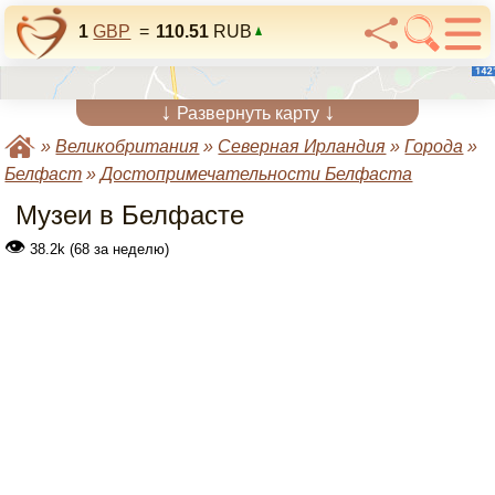
1
GBP
=
110.51
RUB
↓
↓
Развернуть карту
»
Великобритания
»
Северная Ирландия
»
Города
»
Белфаст
»
Достопримечательности Белфаста
Музеи в Белфасте
👁
38.2k (68 за неделю)