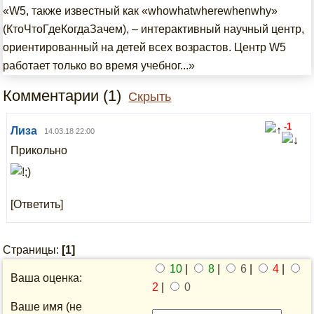
«W5, также известный как «whowhatwherewhenwhy»
(КтоЧтоГдеКогдаЗачем), – интерактивный научный центр,
ориентированный на детей всех возрастов. Центр W5
работает только во время учебног...»
Комментарии (1)
Скрыть
-1
Лиза
14.03.18 22:00
Прикольно
[Ответить]
Страницы:
[1]
10
|
8
|
6
|
4
|
Ваша оценка:
2
|
0
Ваше имя (не