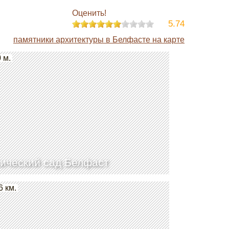
Оценить!
5.74
памятники архитектуры в Белфасте на карте
 м.
ический сад Белфаст
6 км.