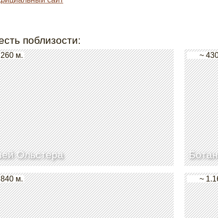
есть поблизости:
 260 м.
~ 430
зей Ольстера
Ботан
 840 м.
~ 1.1