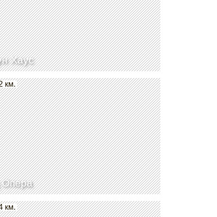
н Хаус
2 км.
 Опера
4 км.