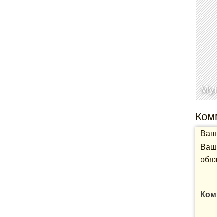
Му
Ком
Ваша
Ваше
обяз
Ком