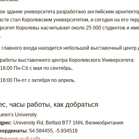
ое здание университета разработано английским архитекто
сте стал Королевским университетом, и сегодня на его тер
рситет Королевы насчитывает около 25 000 студентов и им
.
 главного входа находится небольшой выставочный центр д
работы выставочного центра Королевского Университета:
-16:00 Пн-Сб с мая по сентябрь,
-16:00 Пн-пт с октября по апрель.
с, часы работы, как добраться
een's University
дрес
:
University Rd, Belfast BT7 1NN, Великобритания
оординаты
:
54.584455
,
-5.934518
фициальный сайт