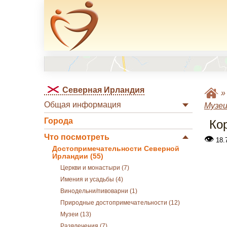
Северная Ирландия
Общая информация
Музе
Города
Ко
Что посмотреть
👁
18.
Достопримечательности Северной
Ирландии (55)
Церкви и монастыри (7)
Имения и усадьбы (4)
Винодельни/пивоварни (1)
Природные достопримечательности (12)
Музеи (13)
Развлечения (7)