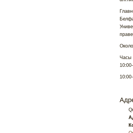
Главн
Белфа
Униве
праве
Около
Часы 
10:00
10:00
Адре
Qu
А
К
О