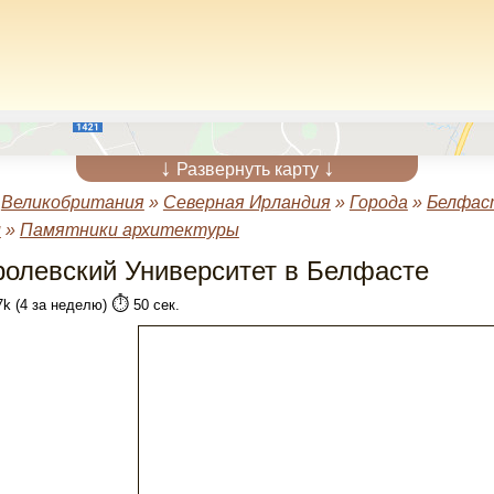
↓
↓
Развернуть карту
»
Великобритания
»
Северная Ирландия
»
Города
»
Белфас
и
»
Памятники архитектуры
ролевский Университет в Белфасте
⏱️
7k (4 за неделю)
50 сек.