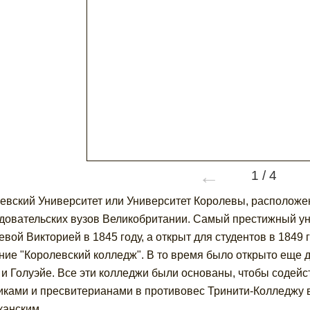
←
1
/
4
евский Университет или Университет Королевы, расположен
довательских вузов Великобритании. Самый престижный у
евой Викторией в 1845 году, а открыт для студентов в 1849
ние "Королевский колледж". В то время было открыто еще 
 и Голуэйе. Все эти колледжи были основаны, чтобы содей
иками и пресвитерианами в противовес Тринити-Колледжу в
канским.