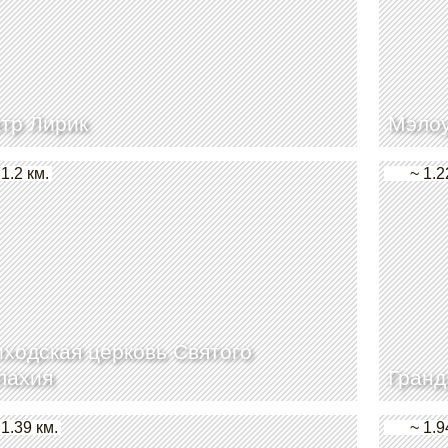
тр Лирик
Мэлоу
 1.2 км.
~ 1.2
ходская церковь Святого
лахия
Гранд
 1.39 км.
~ 1.9