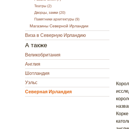
Театры (2)
Дворцы, замки (20)
Памятники архитектуры (9)
Магазины Северной Ирландии
Виза в Северную Ирландию
А также
Великобритания
Англия
Шотландия
Уэльс
Корол
иссле
Северная Ирландия
корол
назва
Корке
катол
англи