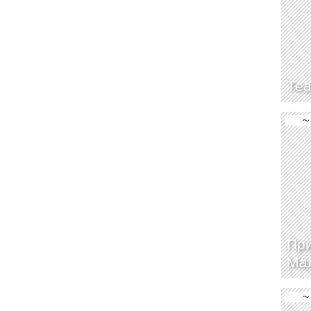
Теа
~
При
Ма
~