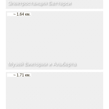
Электростанция Баттерси
~ 1.64 км.
Музей Виктории и Альберта
~ 1.71 км.