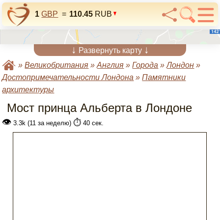
1
GBP
=
110.45
RUB
↓
↓
Развернуть карту
»
Великобритания
»
Англия
»
Города
»
Лондон
»
Достопримечательности Лондона
»
Памятники
архитектуры
Мост принца Альберта в Лондоне
👁
⏱️
3.3k (11 за неделю)
40 сек.