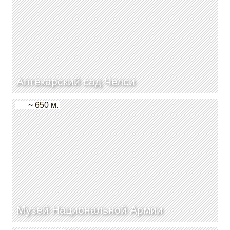
Аптекарский сад Челси
~ 650 м.
Музей Национальной Армии