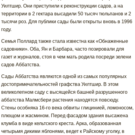
Уилтшир. Они приступили к реконструкции садов, а на
территории в 2 гектара высадили 50 тысяч тюльпанов и 2
тысячи роз. Для публики сады были открыты вновь в 1996
году.
Семья Поллард также стала известна как «Обнаженные
садовники». Оба, Ян и Барбара, часто позировали для
газет и журналов, стоя в чем мать родила посреди зелени
садов Аббатства.
Сады Аббатства являются одной из самых популярных
достопримечательностей графства Уилтшир. В этом
великолепном саду с высящейся башней разрушенного
аббатства Малмсбери растения находятся повсюду.
Стены особняка 16-го века обвиты глицинией, ломоносом,
плющом и жасмином. Перед фасадом здания высажена
клумба в виде кельтского креста. Арка, образованная
четырьмя дикими яблонями, ведет к Райскому уголку, в