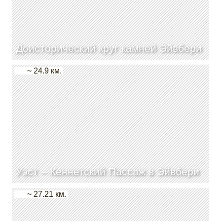
Доисторический круг камней Эйвбери
~ 24.9 км.
Уэст – Кеннетский Пассаж в Эйвбери
~ 27.21 км.