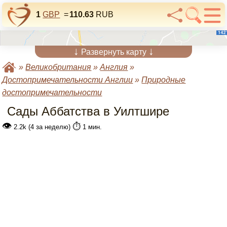
1
GBP
=
110.63
RUB
↓
↓
Развернуть карту
»
Великобритания
»
Англия
»
Достопримечательности Англии
»
Природные
достопримечательности
Сады Аббатства в Уилтшире
👁
⏱️
2.2k (4 за неделю)
1 мин.