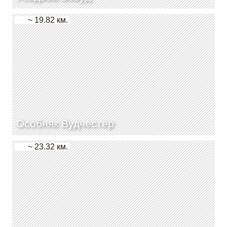
~ 19.82 км.
Особняк Вудчестер
~ 23.32 км.