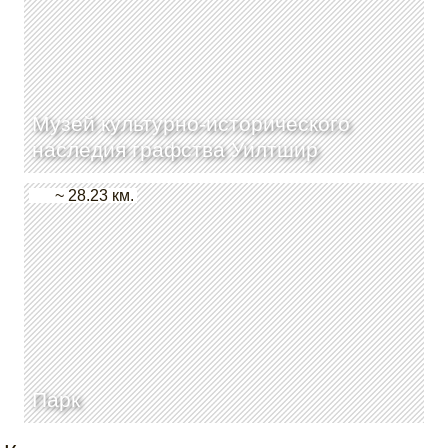
Музей культурно-исторического
наследия графства Уилтшир
~ 28.23 км.
Парк