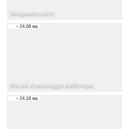
Уиндмилл-хилл
~ 24.08 км.
Музей Александра Кейллера
~ 24.16 км.