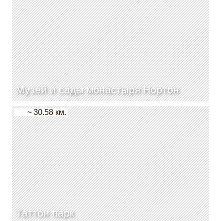
Музей и сады монастыря Нортон
~ 30.58 км.
Таттон парк