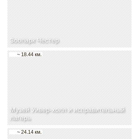
Зоопарк Честер
~ 18.44 км.
Музей Уивер-холл и исправительный
лагерь
~ 24.14 км.