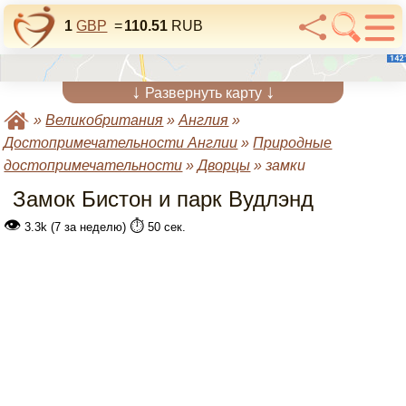
1
GBP
=
110.51
RUB
↓
↓
Развернуть карту
»
Великобритания
»
Англия
»
Достопримечательности Англии
»
Природные
достопримечательности
»
Дворцы
»
замки
Замок Бистон и парк Вудлэнд
👁
⏱️
3.3k (7 за неделю)
50 сек.