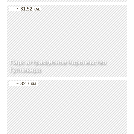
~ 31.52 км.
Парк аттракционов Королевство
Гулливера
~ 32.7 км.