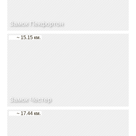
Замок Пекфортон
~ 15.15 км.
Замок Честер
~ 17.44 км.