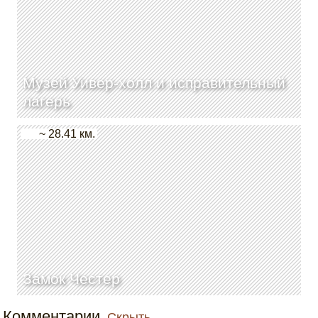
Музей Уивер-холл и исправительный
лагерь
~ 28.41 км.
Замок Честер
Комментарии
Скрыть