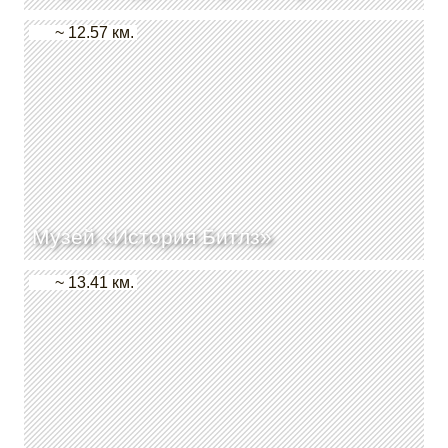
~ 12.57 км.
Музей «История Битлз»
~ 13.41 км.