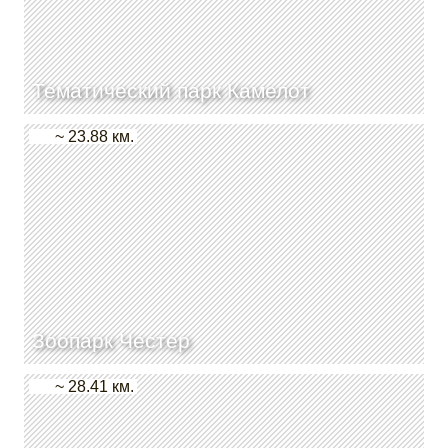
Тематический парк Камелот
~ 23.88 км.
Зоопарк Честер
~ 28.41 км.