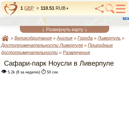
1
GBP
=
110.51
RUB
↓
↓
Развернуть карту
»
Великобритания
»
Англия
»
Города
»
Ливерпуль
»
Достопримечательности Ливерпуля
»
Природные
достопримечательности
»
Развлечения
Сафари-парк Ноусли в Ливерпуле
👁
⏱️
5.2k (8 за неделю)
50 сек.