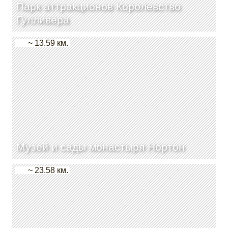
Парк аттракционов Королевство
Гулливера
~ 13.59 км.
Музей и сады монастыря Нортон
~ 23.58 км.