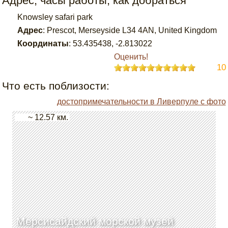
Адрес, часы работы, как добраться
Knowsley safari park
Адрес
:
Prescot, Merseyside L34 4AN, United Kingdom
Координаты
:
53.435438
,
-2.813022
Оценить!
10
Что есть поблизости:
достопримечательности в Ливерпуле с фото
~ 12.57 км.
Мерсисайдский морской музей