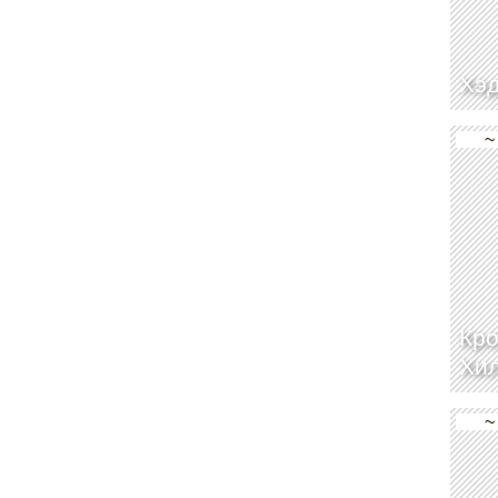
Хэ
~
Кро
Хи
~