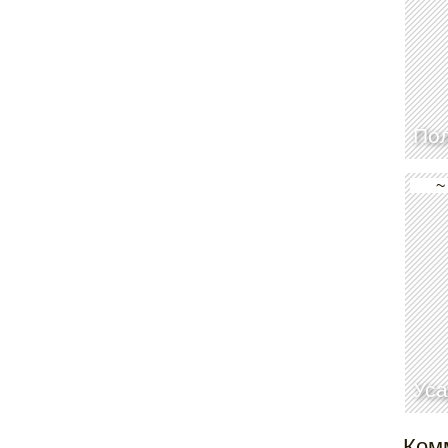
По
~
Уса
Ком