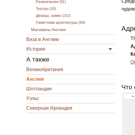
Среди
Развлечения (91)
чудом
Театры (10)
Дворцы, замки (152)
Памятники архитектуры (99)
Адре
Магазины Англии
T
Виза в Англию
А
История
К
А также
О
Великобритания
Англия
Что 
Шотландия
~
Уэльс
Северная Ирландия