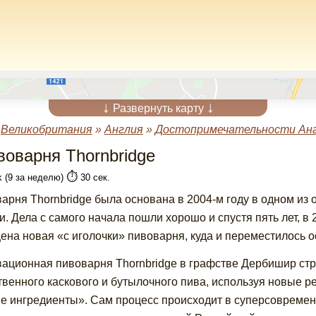
↓
↓
Развернуть карту
»
Великобритания
»
Англия
»
Достопримечательности Ан
воварня Thornbridge
⏱️
k (9 за неделю)
30 сек.
арня Thornbridge была основана в 2004-м году в одном из
и. Дела с самого начала пошли хорошо и спустя пять лет, в
ена новая «с иголочки» пивоварня, куда и переместилось 
ационная пивоварня Thornbridge в графстве Дербишир ст
твенного каскового и бутылочного пива, используя новые 
е ингредиенты». Сам процесс происходит в суперсовремен