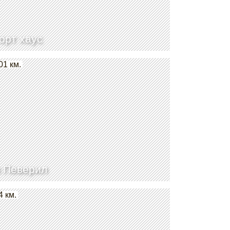
орт хаус
01 км.
 Певерил
4 км.