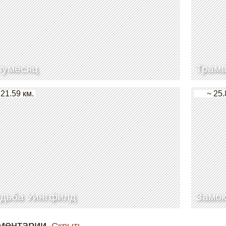
лумесяц
Трамв
 21.59 км.
~ 25.
дьба Уингфилд
Замок
ментарии