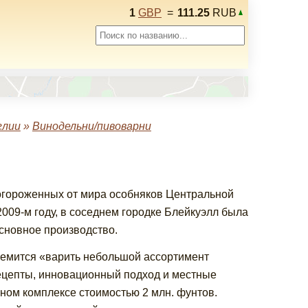
1
GBP
=
111.25
RUB
глии
»
Винодельни/пивоварни
 огороженных от мира особняков Центральной
 2009-м году, в соседнем городке Блейкуэлл была
основное производство.
ремится «варить небольшой ассортимент
рецепты, инновационный подход и местные
ном комплексе стоимостью 2 млн. фунтов.