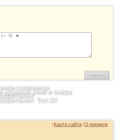
омов-сокровищ»
 крупные реки и озёра
обритании
обритании: Топ-10
Карта сайта
О проекте