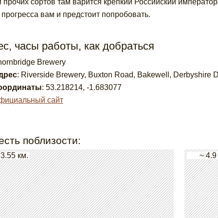
 прочих сортов там варится крепкий Российский императорс
 прогресса вам и предстоит попробовать.
с, часы работы, как добраться
hornbridge Brewery
дрес
:
Riverside Brewery, Buxton Road, Bakewell, Derbyshir
оординаты
:
53.218214
,
-1.683077
фициальный сайт
есть поблизости:
 3.55 км.
~ 4.9