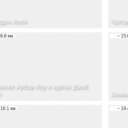
ддон Холл
Чатсу
 6.8 км.
~ 15.
млех Арбор Лоу и курган Джиб
л
Замок
 16.1 км.
~ 19.