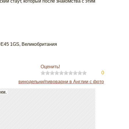
кий стаут, который после знакомства с этим
e DE45 1GS, Великобритания
Оценить!
0
винодельни/пивоварни в Англии с фото
 км.