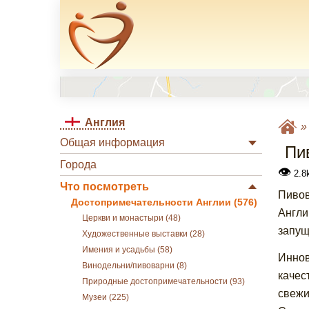
Англия
Общая информация
Пи
Города
👁
2.8
Что посмотреть
Пивов
Достопримечательности Англии (576)
Англи
Церкви и монастыри (48)
запущ
Художественные выставки (28)
Имения и усадьбы (58)
Иннов
Винодельни/пивоварни (8)
качес
Природные достопримечательности (93)
свежи
Музеи (225)