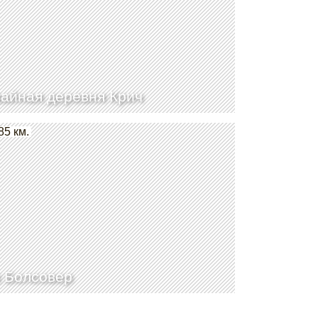
айная деревня Крич
85 км.
 Болсовер