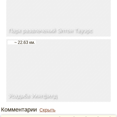
Парк развлечений Элтон Тауэрс
~ 22.63 км.
Усадьба Уингфилд
Комментарии
Скрыть