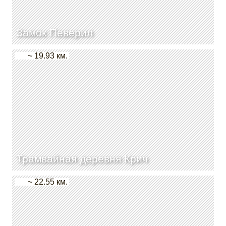
Замок Певерил
~ 19.93 км.
Трамвайная деревня Крич
~ 22.55 км.