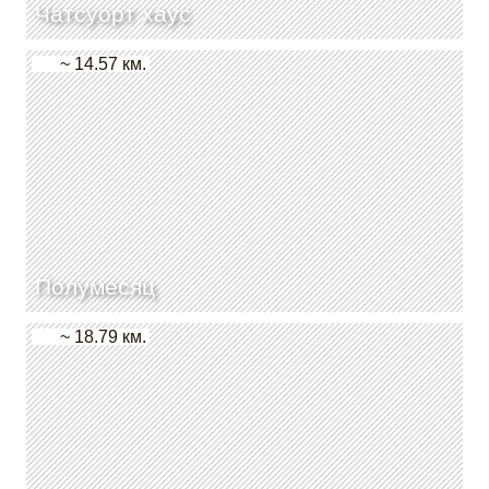
Чатсуорт хаус
~ 14.57 км.
Полумесяц
~ 18.79 км.