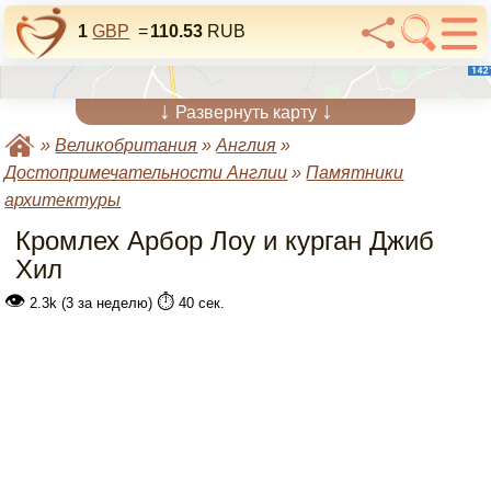
1
GBP
=
110.53
RUB
↓
↓
Развернуть карту
»
Великобритания
»
Англия
»
Достопримечательности Англии
»
Памятники
архитектуры
Кромлех Арбор Лоу и курган Джиб
Хил
👁
⏱️
2.3k (3 за неделю)
40 сек.