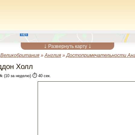
↓
↓
Развернуть карту
»
Великобритания
»
Англия
»
Достопримечательности Ан
ддон Холл
⏱️
9k (10 за неделю)
40 сек.