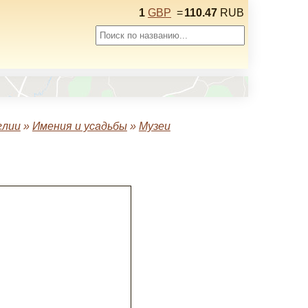
1
GBP
=
110.47
RUB
глии
»
Имения и усадьбы
»
Музеи