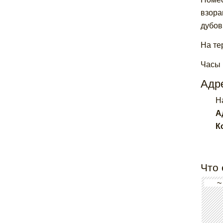
взора
дубов
На те
Часы
Адре
H
А
К
Что 
~