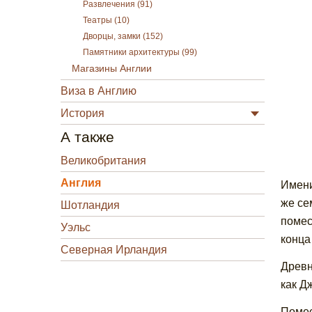
Развлечения (91)
Театры (10)
Дворцы, замки (152)
Памятники архитектуры (99)
Магазины Англии
Виза в Англию
История
А также
Великобритания
Англия
Имени
же се
Шотландия
помес
Уэльс
конца
Северная Ирландия
Древн
как Д
Помес