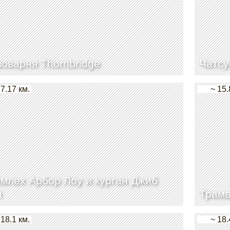
оварня Thornbridge
Чатсу
 7.17 км.
~ 15.
млех Арбор Лоу и курган Джиб
л
Трамв
 18.1 км.
~ 18.