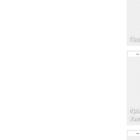
Пив
~
Кро
Хи
~