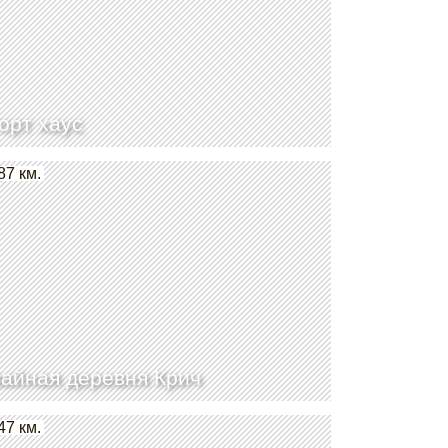
орт хаус
87 км.
айная деревня Крич
47 км.