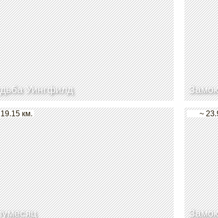
дьба Уингфилд
Замок
 19.15 км.
~ 23.
лумесяц
Замок