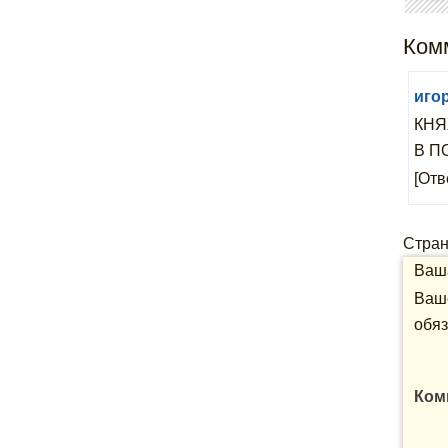
Комм
иго
КНЯ
В П
[Отв
Стра
Ваша
Ваше
обяз
Ком