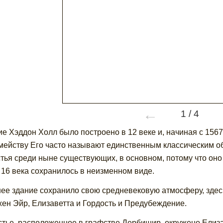
←
1
/
4
е Хэддон Холл было построено в 12 веке и, начиная с 1567
мейству Его часто называют единственным классическим о
тья среди ныне существующих, в основном, потому что оно 
 16 века сохранилось в неизменном виде.
ее здание сохранило свою средневековую атмосферу, здес
жен Эйр, Елизаветта и Гордость и Предубеждение.
тье, расположенное в графстве Дербишир, окружено Елиз