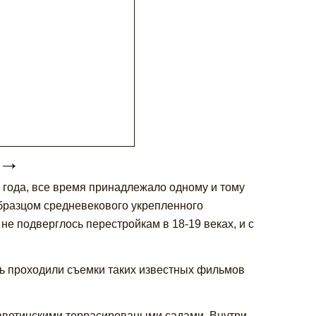
→
 года, все время принадлежало одному и тому
бразцом средневекового укрепленного
не подверглось перестройкам в 18-19 веках, и с
ь проходили съемки таких известных фильмов
аветинскими террасироваными садами. Внутри