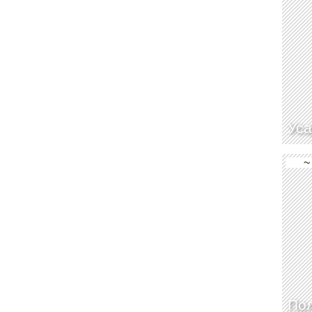
Уса
~
По