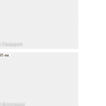
 Певерил
95 км.
 Болсовер