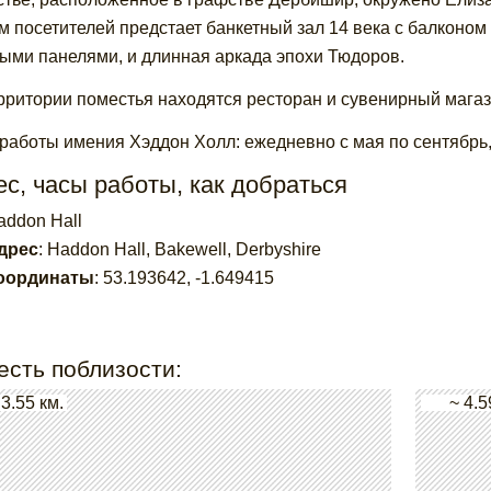
м посетителей предстает банкетный зал 14 века с балконо
ыми панелями, и длинная аркада эпохи Тюдоров.
рритории поместья находятся ресторан и сувенирный магаз
 работы имения
Хэддон Холл: ежедневно
с мая по сентябрь
с, часы работы, как добраться
addon Hall
дрес
:
Haddon Hall, Bakewell, Derbyshire
оординаты
:
53.193642
,
-1.649415
есть поблизости:
 3.55 км.
~ 4.5