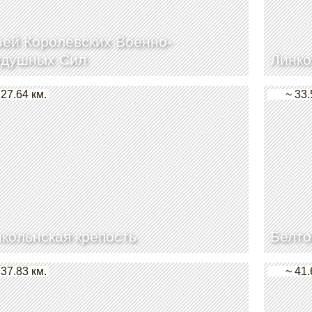
ей Королевских Военно-
здушных Сил
Линко
 27.64 км.
~ 33.
кольнская крепость
Белто
 37.83 км.
~ 41.