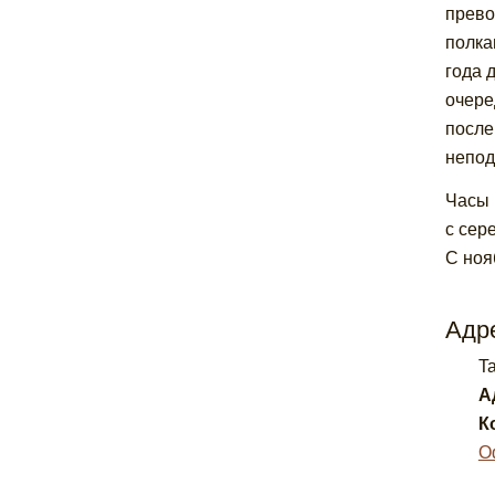
прево
полка
года 
очере
после
непод
Часы 
с сер
С ноя
Адре
Ta
А
К
О