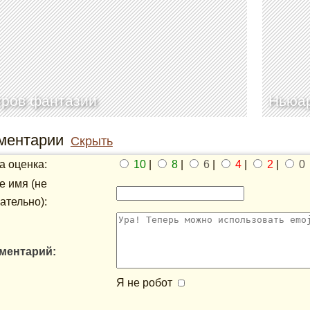
тров фантазии
Ньюар
ментарии
Скрыть
 оценка:
10
|
8
|
6
|
4
|
2
|
0
 имя (не
ательно):
ментарий:
Я не робот