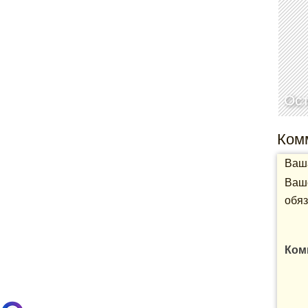
Ос
Ком
Ваша
Ваше
обяз
Ком