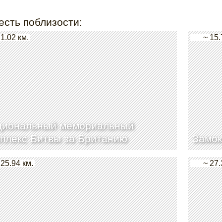
есть поблизости:
 1.02 км.
~ 15.
циональный мемориальный
плекс Битвы за Британию
Замок
 25.94 км.
~ 27.