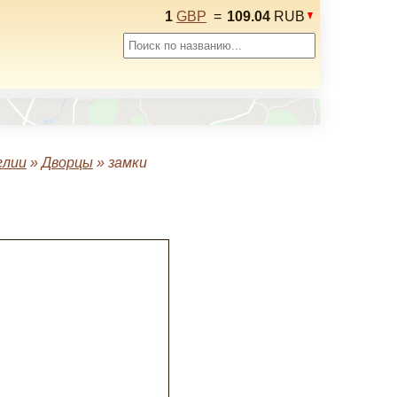
1
GBP
=
109.04
RUB
глии
»
Дворцы
»
замки