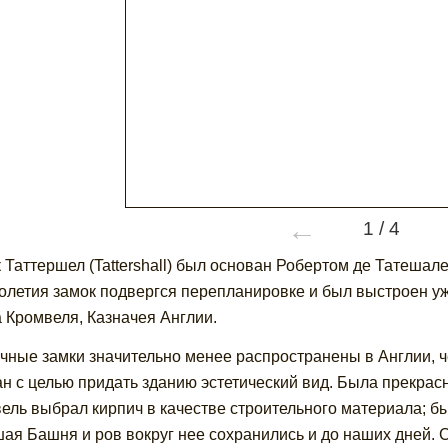
←
1
/
4
 Таттершел (Tattershall) был основан Робертом де Татешалем 
толетия замок подвергся перепланировке и был выстроен уж
 Кромвеля, Казначея Англии.
чные замки значительно менее распространены в Англии, 
н с целью придать зданию эстетический вид. Была прекрасн
ель выбрал кирпич в качестве строительного материала; б
ая Башня и ров вокруг нее сохранились и до наших дней. С