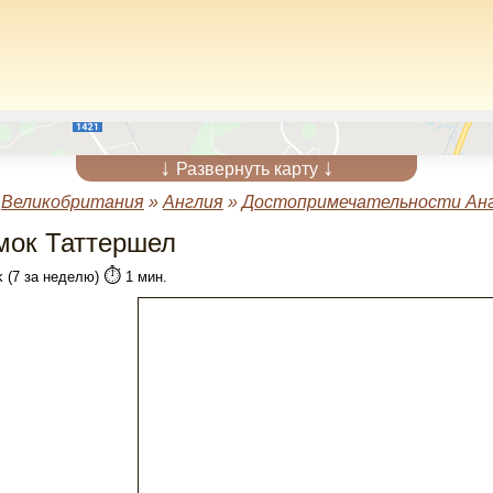
↓
↓
Развернуть карту
»
Великобритания
»
Англия
»
Достопримечательности Ан
мок Таттершел
⏱️
k (7 за неделю)
1 мин.