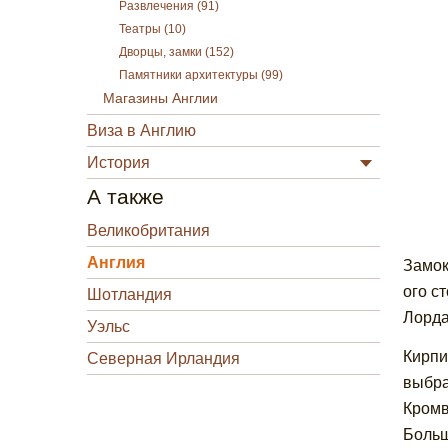
Развлечения (91)
Театры (10)
Дворцы, замки (152)
Памятники архитектуры (99)
Магазины Англии
Виза в Англию
История
А также
Великобритания
Англия
Замок
ого с
Шотландия
Лорда
Уэльс
Кирпи
Северная Ирландия
выбра
Кромв
Больш