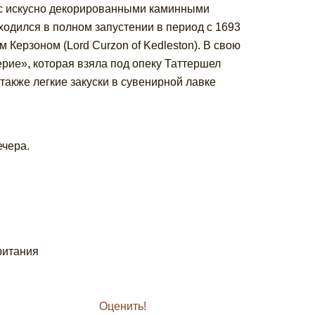
 с искусно декорированными каминными
одился в полном запустении в период с 1693
 Керзоном (Lord Curzon of Kedleston). В свою
рие», которая взяла под опеку Таттершел
 также легкие закуски в сувенирной лавке
ечера.
британия
Оценить!