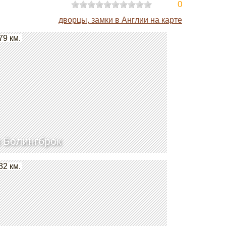
0
дворцы, замки в Англии на карте
79 км.
 Болингброк
32 км.