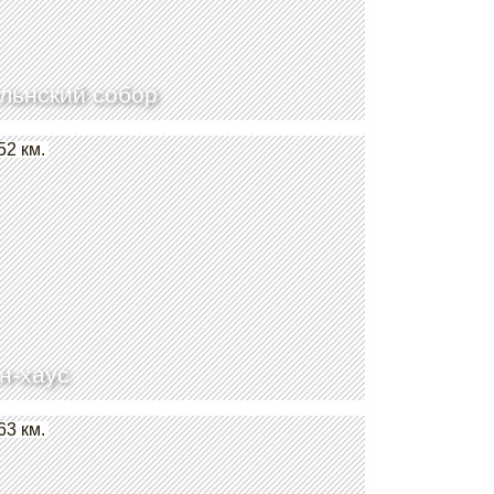
льнский собор
52 км.
н-хаус
63 км.