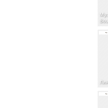
Муз
Во
~
Лин
~