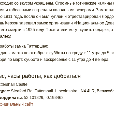
сходно со вкусом украшены. Огромные готические камины
ми и гобеленами согревали холодными вечерами. Замок нах
до 1911 года, после он был куплен и отреставрирован Лордом
дь Керзон завещал замок организации «Национальное Дове
 его смерти в 1925 году. Посетители могут купить подарки, а
алеку.
работы замка Таттершел:
едины марта по октябрь: с субботы по среду с 11 утра до 5 в
бря по март: суббота и воскресенье с 11 утра до 4 вечера.
с, часы работы, как добраться
ttershall Castle
дрес
:
Sleaford Rd, Tattershall, Lincolnshire LN4 4LR, Велико
оординаты
:
53.101329
,
-0.193462
фициальный сайт