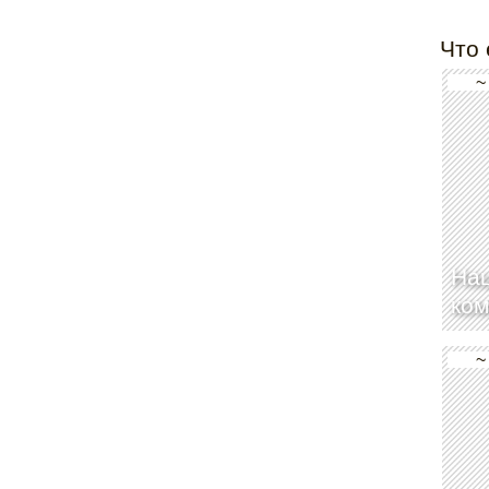
Что 
~
На
ком
~