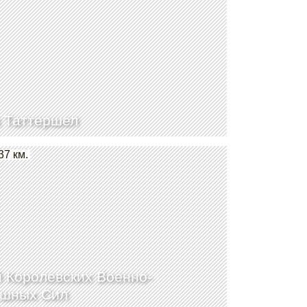
 Таттершел
37 км.
 Королевских Военно-
ушных Сил