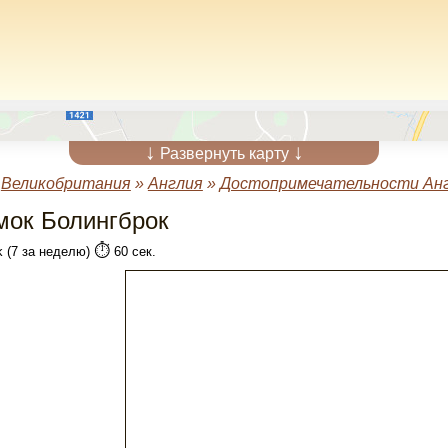
↓
↓
Развернуть карту
»
Великобритания
»
Англия
»
Достопримечательности Ан
мок Болингброк
⏱️
k (7 за неделю)
60 сек.