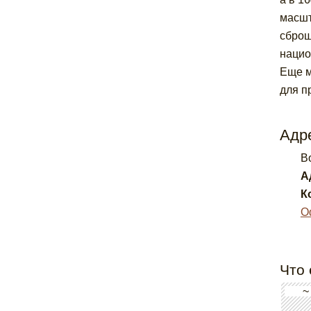
масшт
сброш
нацио
Еще м
для п
Адре
Bo
А
К
О
Что 
~