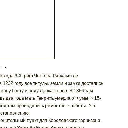
→
Похода 6-й граф Честера Ранульф де
1232 году все титулы, земли и замки достались
Джону Гонту и роду Ланкастеров. В 1366 там
ь два года мать Генриха умерла от чумы. К 15-
риод там проводились ремонтные работы. А в
осстановлению.
онительный пункт для Королевского гарнизона,
твы при Уинсеби Болингброк подвергся