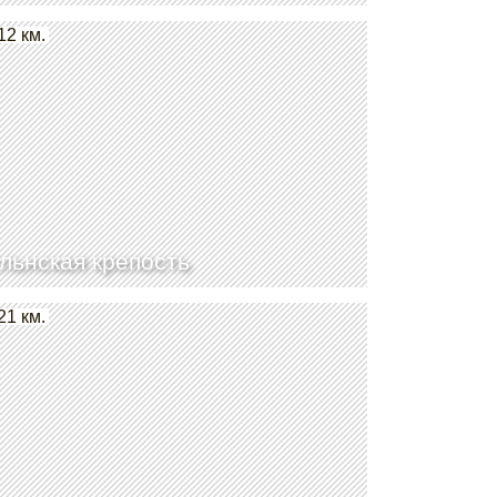
12 км.
льнская крепость
21 км.