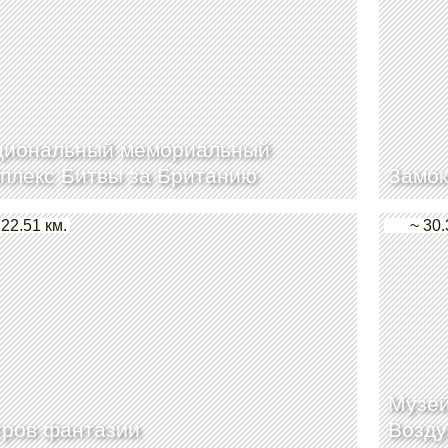
циональный мемориальный
плекс Битвы за Британию
Замок
 22.51 км.
~ 30.
Музей
тров фантазии
Возд