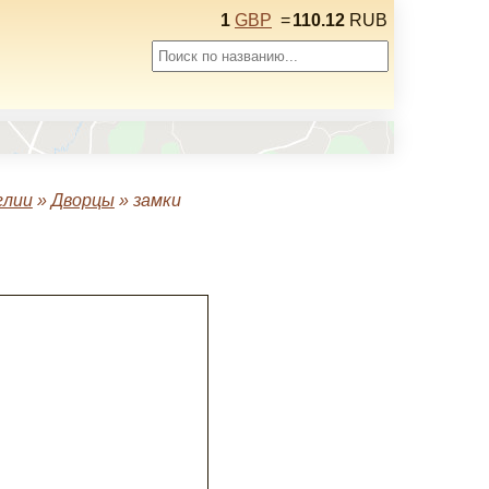
1
GBP
=
110.12
RUB
глии
»
Дворцы
»
замки