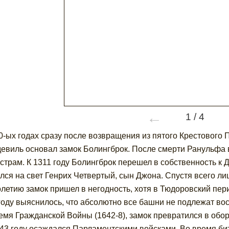
←
1
/
4
0-ых годах сразу после возвращения из пятого Крестового 
евиль основал замок Болингброк. После смерти Ранульфа в 
естрам. К 1311 году Болингброк перешел в собственность к 
лся на свет Генрих Четвертый, сын Джона. Спустя всего лиш
олетию замок пришел в негодность, хотя в Тюдоровский пе
году выяснилось, что абсолютно все башни не подлежат в
емя Гражданской Войны (1642-8), замок превратился в обор
643 году осаждался Парламентскими войсками. Во время би