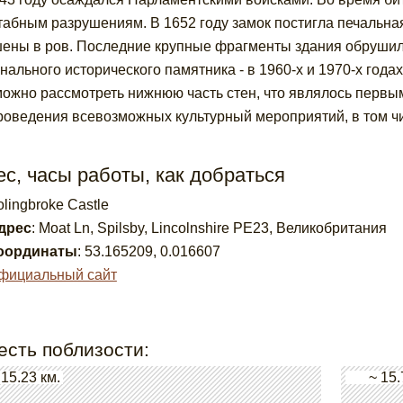
абным разрушениям. В 1652 году замок постигла печальная
ены в ров. Последние крупные фрагменты здания обрушили
нального исторического памятника - в 1960-х и 1970-х год
ожно рассмотреть нижнюю часть стен, что являлось первым
роведения всевозможных культурный мероприятий, в том ч
с, часы работы, как добраться
lingbroke Castle
дрес
:
Moat Ln, Spilsby, Lincolnshire PE23, Великобритания
оординаты
:
53.165209
,
0.016607
фициальный сайт
есть поблизости:
 15.23 км.
~ 15.