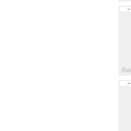
~
Лин
~