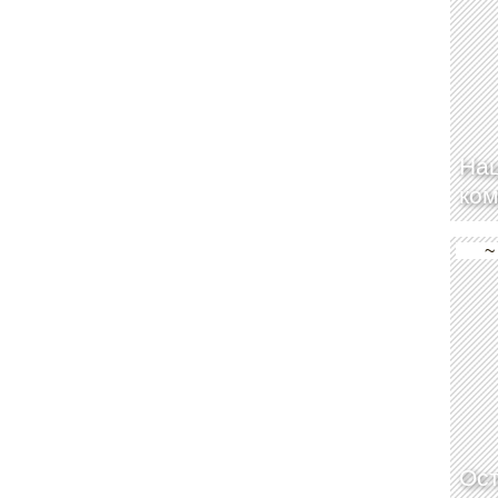
На
ком
~
Ос