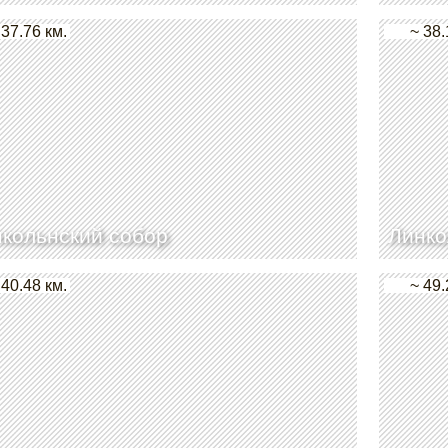
 37.76 км.
~ 38.
кольнский собор
Линко
 40.48 км.
~ 49.