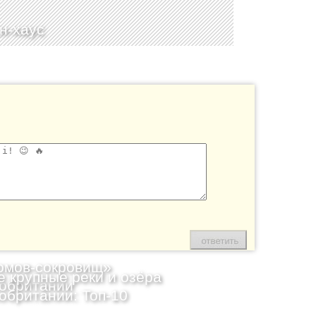
н-хаус
омов-сокровищ»
 крупные реки и озёра
обритании
обритании: Топ-10