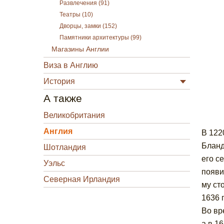
Развлечения (91)
Театры (10)
Дворцы, замки (152)
Памятники архитектуры (99)
Магазины Англии
Виза в Англию
История
А также
Великобритания
Англия
В 122
Бланд
Шотландия
его с
Уэльс
появи
Северная Ирландия
му ст
1636 
Во вр
а в 1