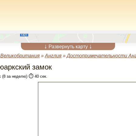
↓
↓
Развернуть карту
»
Великобритания
»
Англия
»
Достопримечательности Ан
юаркский замок
⏱️
k (8 за неделю)
40 сек.