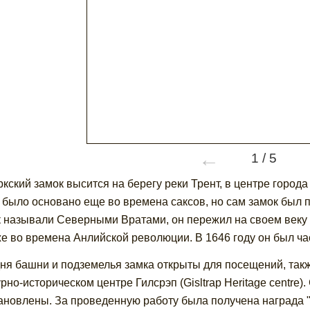
←
1
/
5
кский замок высится на берегу реки Трент, в центре город
 было основано еще во времена саксов, но сам замок был 
 называли Северными Вратами, он пережил на своем веку 
же во времена Анлийской революции. В 1646 году он был ча
ня башни и подземелья замка открыты для посещений, такж
урно-историческом центре Гилсрэп (Gisltrap Heritage centre
ановлены. За проведенную работу была получена награда 