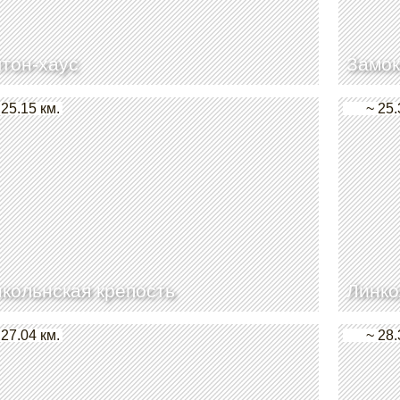
тон-хаус
Замок
 25.15 км.
~ 25.
кольнская крепость
Линко
 27.04 км.
~ 28.