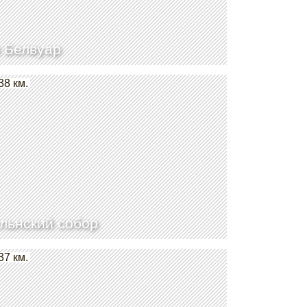
 Белвуар
38 км.
льнский собор
37 км.