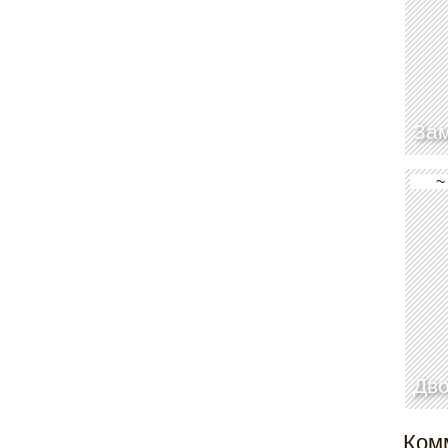
Зам
~
Дво
Ком