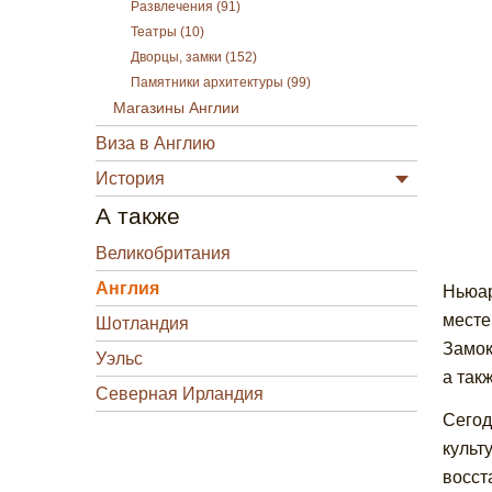
Развлечения (91)
Театры (10)
Дворцы, замки (152)
Памятники архитектуры (99)
Магазины Англии
Виза в Англию
История
А также
Великобритания
Англия
Ньюар
месте
Шотландия
Замок
Уэльс
а так
Северная Ирландия
Сегод
культ
восст