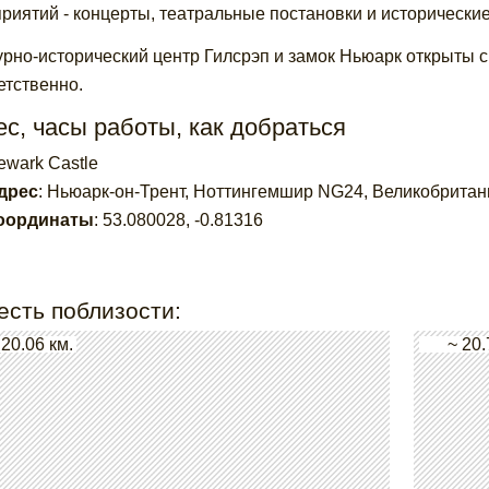
риятий - концерты, театральные постановки и исторические
урно-исторический центр Гилсрэп и замок Ньюарк открыты с 
етственно.
с, часы работы, как добраться
ewark Castle
дрес
:
Ньюарк-он-Трент, Ноттингемшир NG24, Великобритан
оординаты
:
53.080028
,
-0.81316
есть поблизости:
 20.06 км.
~ 20.