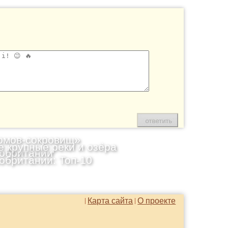
омов-сокровищ»
 крупные реки и озёра
обритании
обритании: Топ-10
Карта сайта
О проекте