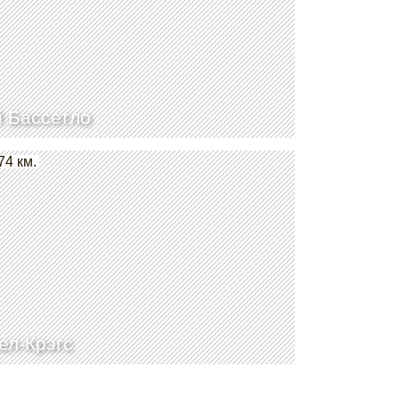
 Бассетло
74 км.
ел-Крэгс