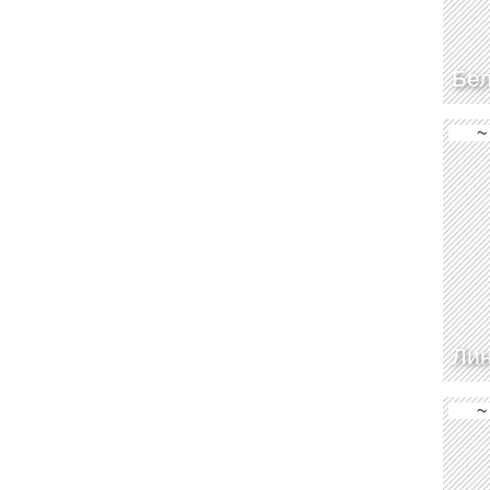
Бел
~
Лин
~