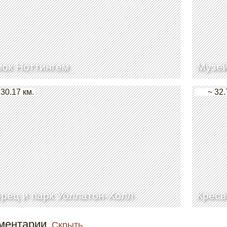
ок Ноттингем
Музей
 30.17 км.
~ 32.
рец и парк Уоллатон-Холл
Кресв
ментарии
Скрыть