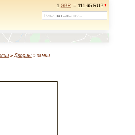
1
GBP
=
111.65
RUB
глии
»
Дворцы
»
замки