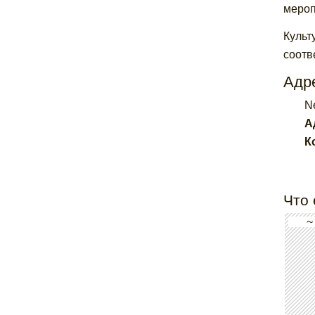
мероп
Культ
соотв
Адре
N
А
К
Что 
~