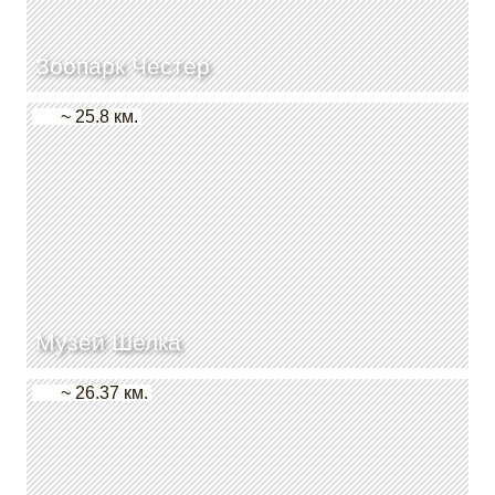
Зоопарк Честер
~ 25.8 км.
Музей Шелка
~ 26.37 км.