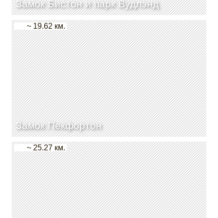
Замок Бистон и парк Вудлэнд
~ 19.62 км.
Замок Пекфортон
~ 25.27 км.