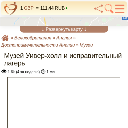
1
GBP
=
111.44
RUB
↓
↓
Развернуть карту
»
Великобритания
»
Англия
»
Достопримечательности Англии
»
Музеи
Музей Уивер-холл и исправительный
лагерь
👁
⏱️
1.6k (4 за неделю)
1 мин.