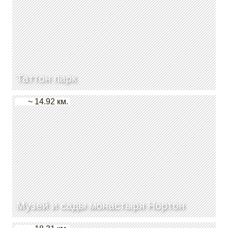
Таттон парк
~ 14.92 км.
Музей и сады монастыря Нортон