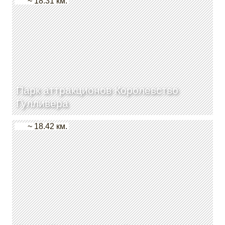
~ 18.31 км.
Парк аттракционов Королевство
Гулливера
~ 18.42 км.