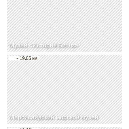
Музей «История Битлз»
~ 19.05 км.
Мерсисайдский морской музей