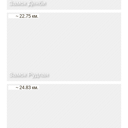
Замок Денби
~ 22.75 км.
Замок Рудлан
~ 24.83 км.