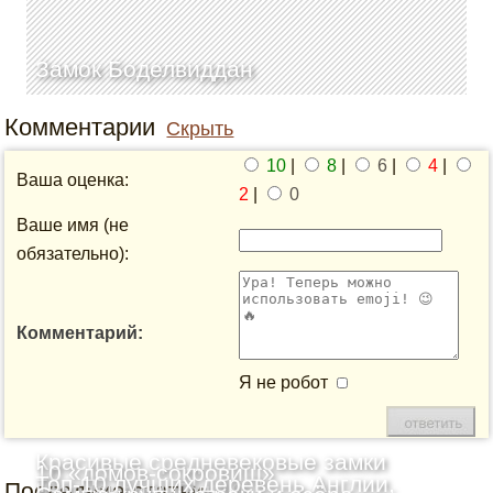
Замок Боделвиддан
Комментарии
Скрыть
10
|
8
|
6
|
4
|
Ваша оценка:
2
|
0
Ваше имя (не
обязательно):
Комментарий:
Я не робот
Красивые средневековые замки
10 «домов-сокровищ»
Топ-10 лучших деревень Англии,
Последние статьи
Шотландии: Топ-10