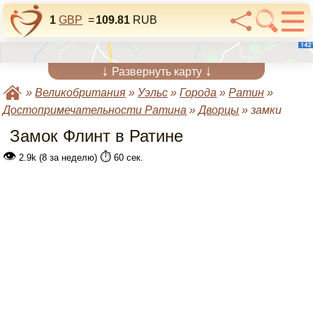
1
GBP
=
109.81
RUB
↓
↓
Развернуть карту
»
Великобритания
»
Уэльс
»
Города
»
Ратин
»
Достопримечательности Ратина
»
Дворцы
»
замки
Замок Флинт в Ратине
👁
⏱️
2.9k (8 за неделю)
60 сек.