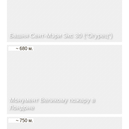
Башня Сент-Мэри Экс 30 ("Огурец")
~ 680 м.
Монумент Великому пожару в
Лондоне
~ 750 м.