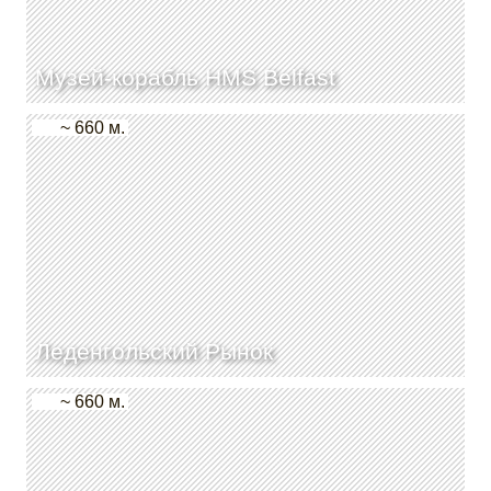
Музей-корабль HMS Belfast
~ 660 м.
Леденгольский Рынок
~ 660 м.