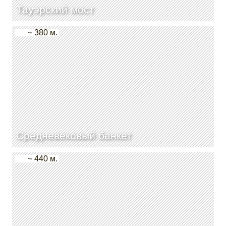
Тауэрский мост
~ 380 м.
Средневековый банкет
~ 440 м.