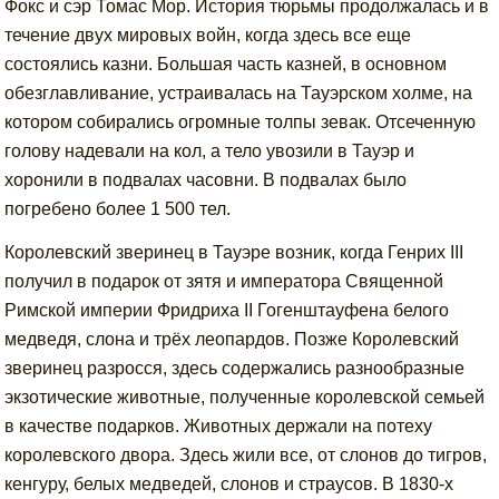
Фокс и сэр Томас Мор. История тюрьмы продолжалась и в
течение двух мировых войн, когда здесь все еще
состоялись казни. Большая часть казней, в основном
обезглавливание, устраивалась на Тауэрском холме, на
котором собирались огромные толпы зевак. Отсеченную
голову надевали на кол, а тело увозили в Тауэр и
хоронили в подвалах часовни. В подвалах было
погребено более 1 500 тел.
Королевский зверинец в Тауэре возник, когда Генрих III
получил в подарок от зятя и императора Священной
Римской империи Фридриха II Гогенштауфена белого
медведя, слона и трёх леопардов. Позже Королевский
зверинец разросся, здесь содержались разнообразные
экзотические животные, полученные королевской семьей
в качестве подарков. Животных держали на потеху
королевского двора. Здесь жили все, от слонов до тигров,
кенгуру, белых медведей, слонов и страусов. В 1830-х