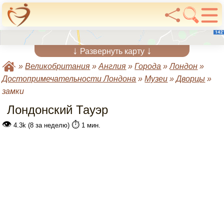
↓
↓
Развернуть карту
»
Великобритания
»
Англия
»
Города
»
Лондон
»
Достопримечательности Лондона
»
Музеи
»
Дворцы
»
замки
Лондонский Тауэр
👁
⏱️
4.3k (8 за неделю)
1 мин.