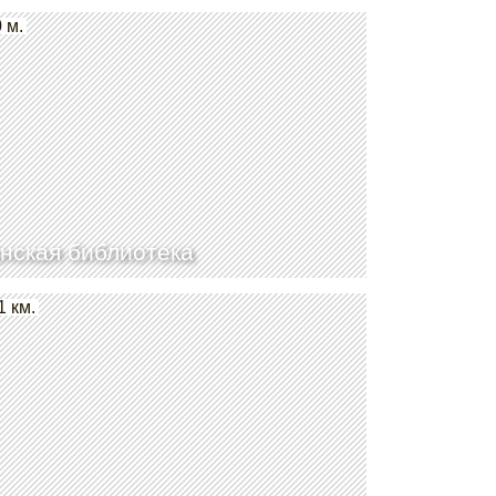
 м.
нская библиотека
1 км.