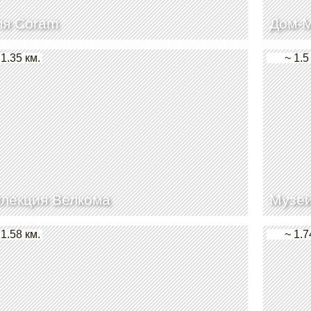
ля Coram
Дом-М
 1.35 км.
~ 1.5
лекция Велкома
Музей
 1.58 км.
~ 1.7