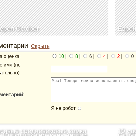
ерея October
Еврей
ментарии
Скрыть
 оценка:
10
|
8
|
6
|
4
|
2
|
0
 имя (не
ательно):
ментарий:
Я не робот
сивые средневековые замки
10 «д
-10 лучших деревень Англии,
Самые