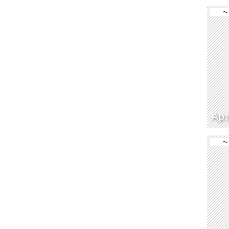
~
Арт
~