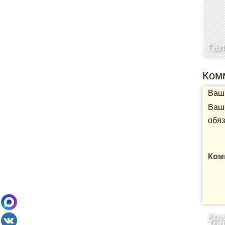
Гал
Ком
Ваша
Ваше
обяз
Ком
Кра
Топ