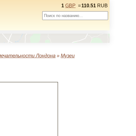
1
GBP
=
110.51
RUB
ечательности Лондона
»
Музеи