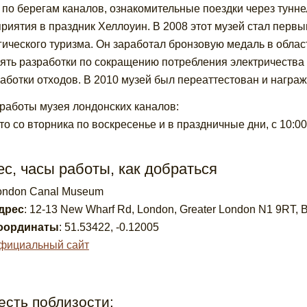
 по берегам каналов, ознакомительные поездки через туннель
риятия в праздник Хеллоуин. В 2008 этот музей стал перв
гического туризма. Он заработал бронзовую медаль в облас
ять разработки по сокращению потребления электричества 
аботки отходов. В 2010 музей был переаттестован и награ
работы музея лондонских каналов:
то со вторника по воскресенье и в праздничные дни, с 10:00
с, часы работы, как добраться
ondon Canal Museum
дрес
:
12-13 New Wharf Rd, London, Greater London N1 9RT,
оординаты
:
51.53422
,
-0.12005
фициальный сайт
есть поблизости: