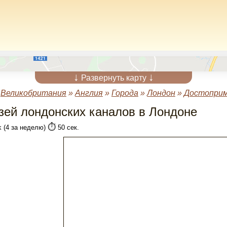
↓
↓
Развернуть карту
»
Великобритания
»
Англия
»
Города
»
Лондон
»
Достоприм
зей лондонских каналов в Лондоне
⏱️
k (4 за неделю)
50 сек.