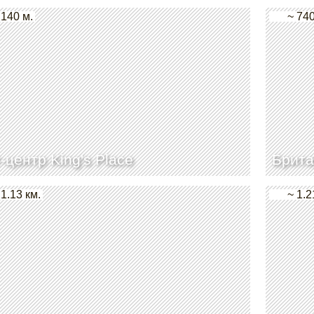
 140 м.
~ 740
-центр King's Place
Брита
 1.13 км.
~ 1.2