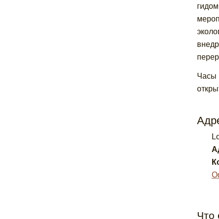
гидом
мероп
эколо
внедр
перер
Часы 
откры
Адре
L
А
К
О
Что 