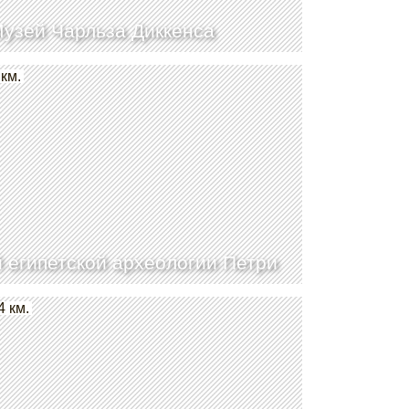
узей Чарльза Диккенса
 км.
 египетской археологии Петри
4 км.