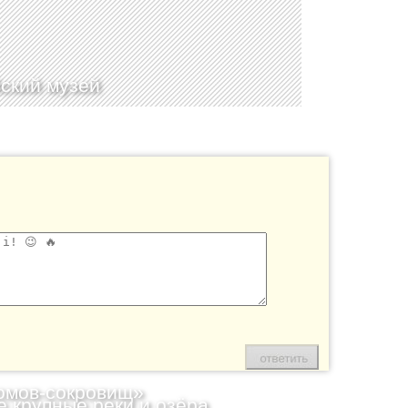
ский музей
омов-сокровищ»
 крупные реки и озёра