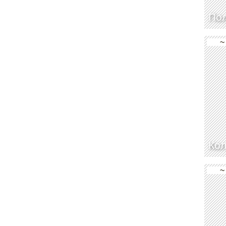
По
~
Кол
~