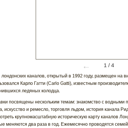
←
1
/
4
 лондонских каналов, открытый в 1992 году, размещен на в
ьзовался Карло Гатти (Carlo Gatti), известным производит
нившихся ледяных колодца.
вки посвящены нескольким темам: знакомство с водными п
а, искусство и ремесло, торговля льдом, история канала Ри
отреть крупномасштабную историческую карту каналов Лон
ые меняются два раза в год. Ежемесячно проводятся семе