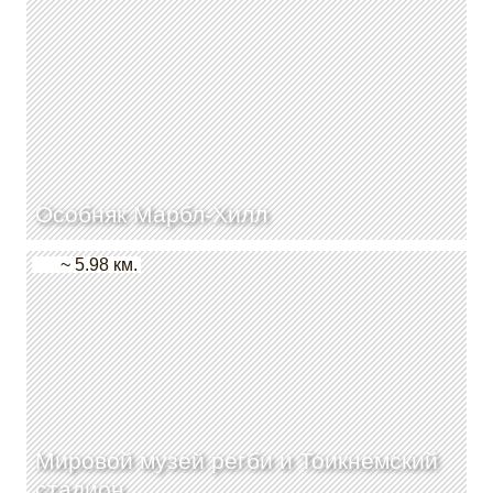
Особняк Марбл-Хилл
~ 5.98 км.
Мировой музей регби и Тоикнемский
стадион