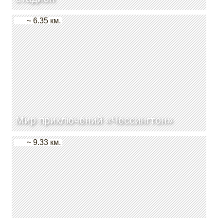
~ 6.35 км.
Мир приключений «Чессингтон»
~ 9.33 км.