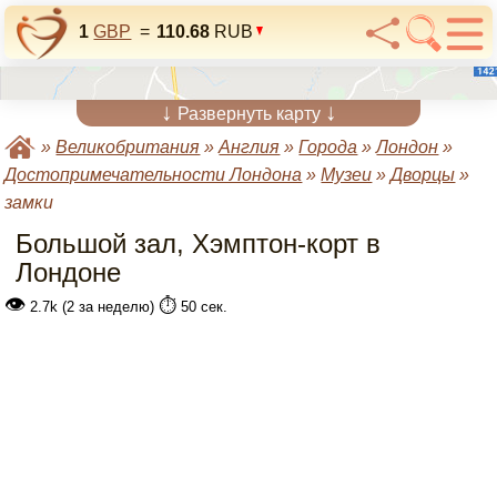
1
GBP
=
110.68
RUB
↓
↓
Развернуть карту
»
Великобритания
»
Англия
»
Города
»
Лондон
»
Достопримечательности Лондона
»
Музеи
»
Дворцы
»
замки
Большой зал, Хэмптон-корт в
Лондоне
👁
⏱️
2.7k (2 за неделю)
50 сек.