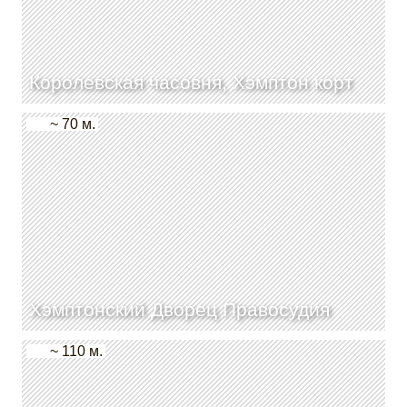
Королевская часовня, Хэмптон корт
~ 70 м.
Хэмптонский Дворец Правосудия
~ 110 м.