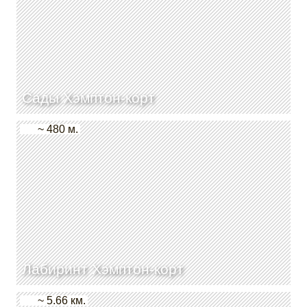
Сады Хэмптон-корт
~ 480 м.
Лабиринт Хэмптон-корт
~ 5.66 км.