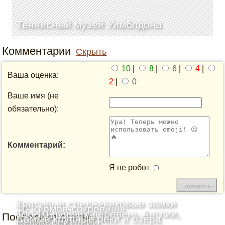
Теннисный музей Уимблдона
Комментарии
Скрыть
10
|
8
|
6
|
4
|
Ваша оценка:
2
|
0
Ваше имя (не
обязательно):
Комментарий:
Я не робот
Красивые средневековые замки
10 «домов-сокровищ»
Топ-10 лучших деревень Англии,
Последние статьи
Шотландии: Топ-10
Самые крупные реки и озёра
Великобритании