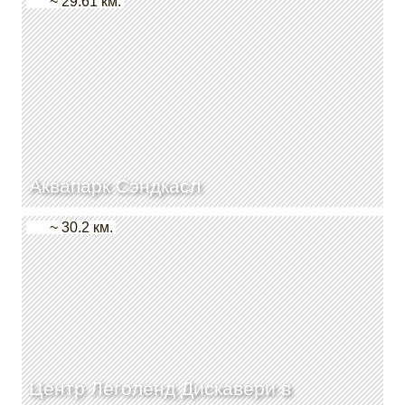
~ 29.61 км.
Аквапарк Сэндкасл
~ 30.2 км.
Центр Леголенд Дискавери в