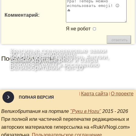
Комментарий:
Я не робот
Красивые средневековые замки
10 «домов-сокровищ»
Топ-10 лучших деревень Англии,
Последние статьи
Шотландии: Топ-10
Самые крупные реки и озёра
Великобритании
рекомендуемых к посещению
Великобритании: Топ-10
Карта сайта
О проекте
ПОЛНАЯ ВЕРСИЯ
Великобритания на портале
"Руки в Ноги"
2015 - 2026
При полной или частичной перепечатке редакционных и
авторских материалов гиперссылка на «RukiVNogi.com»
обязательна.
Пользовательское соглашение