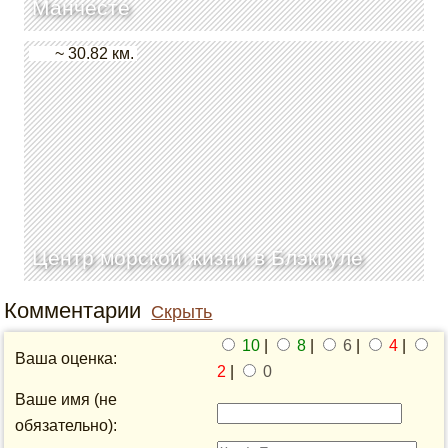
Манчесте
~ 30.82 км.
Центр морской жизни в Блэкпуле
Комментарии
Скрыть
10
|
8
|
6
|
4
|
Ваша оценка:
2
|
0
Ваше имя (не
обязательно):