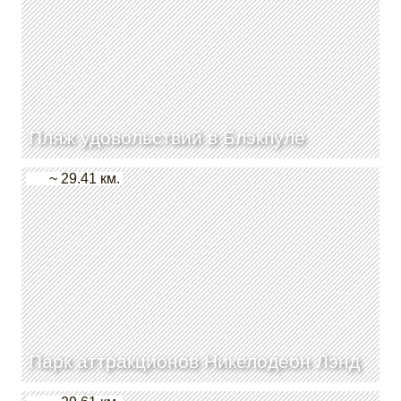
Пляж удовольствий в Блэкпуле
~ 29.41 км.
Парк аттракционов Никелодеон Лэнд