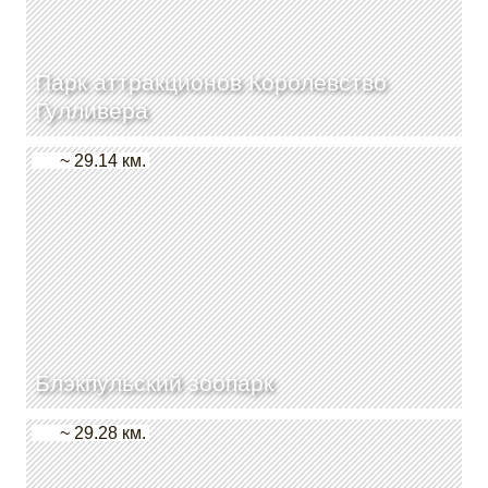
Парк аттракционов Королевство
Гулливера
~ 29.14 км.
Блэкпульский зоопарк
~ 29.28 км.