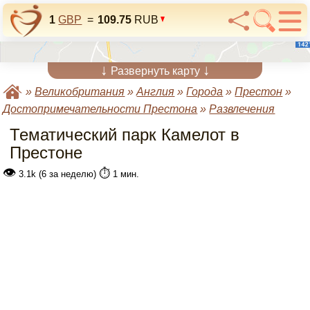
1
GBP
=
109.75
RUB
↓
↓
Развернуть карту
»
Великобритания
»
Англия
»
Города
»
Престон
»
Достопримечательности Престона
»
Развлечения
Тематический парк Камелот в
Престоне
👁
⏱️
3.1k (6 за неделю)
1 мин.